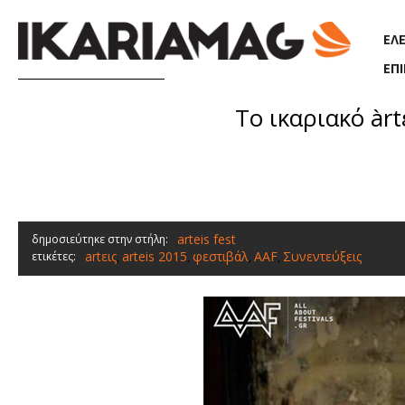
Παράκαμψη προς το κυρίως περιεχόμενο
ΕΛ
ΕΠ
Το ικαριακό àrtε
arteis fest
δημοσιεύτηκε στην στήλη:
artεις
arteis 2015
φεστιβάλ
AAF
Συνεντεύξεις
ετικέτες:
,
,
,
,