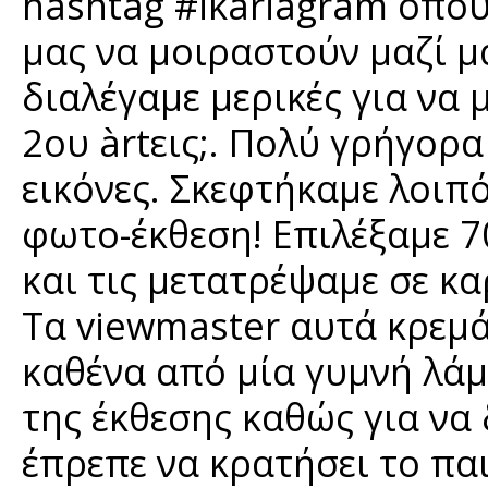
hashtag #ikariagram όπο
μας να μοιραστούν μαζί μα
διαλέγαμε μερικές για να
2ου àrtεις;. Πολύ γρήγο
εικόνες. Σκεφτήκαμε λοιπ
φωτο-έκθεση! Επιλέξαμε 70
και τις μετατρέψαμε σε κα
Τα viewmaster αυτά κρεμά
καθένα από μία γυμνή λάμπ
της έκθεσης καθώς για να
έπρεπε να κρατήσει το παι