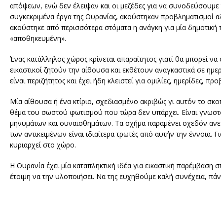
απόψεων, ενώ δεν έλειψαν και οι μεζέδες για να συνοδεύσουμε
συγκεκριμένα έργα της Ουρανίας, ακούστηκαν προβληματισμοί αλλ
ακούστηκε από περισσότερα στόματα η ανάγκη για μία δημοτική
«αποθηκευμένη».
Ένας κατάλληλος χώρος κρίνεται απαραίτητος γιατί θα μπορεί ν
εικαστικοί ζητούν την αίθουσα και εκθέτουν αναγκαστικά σε ημερ
είναι περιζήτητος και έχει ήδη κλειστεί για ομιλίες, ημερίδες, προ
Μία αίθουσα ή ένα κτίριο, σχεδιασμένο ακριβώς γι αυτόν το σκο
θέμα του σωστού φωτισμού που τώρα δεν υπάρχει. Είναι γνωστ
μηνυμάτων και συναισθημάτων. Τα σχήμα παραμένει σχεδόν ανε
των αντικειμένων είναι ιδιαίτερα τρωτές από αυτήν την έννοια.
κυριαρχεί στο χώρο.
Η Ουρανία έχει μία καταπληκτική ιδέα για εικαστική παρέμβαση σ
έτοιμη να την υλοποιήσει. Να της ευχηθούμε καλή συνέχεια, πάν