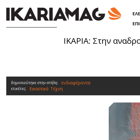
Παράκαμψη προς το κυρίως περιεχόμενο
ΕΛ
ΕΠ
ΙΚΑΡΙΑ: Στην αναδρ
ενδιαφέροντα
δημοσιεύτηκε στην στήλη:
Εικαστικά
Τέχνη
ετικέτες:
,