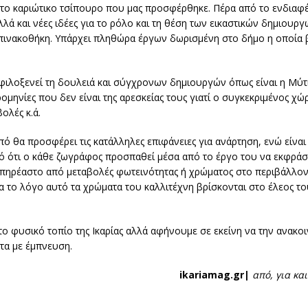
 το καριώτικο τσίπουρο που μας προσφέρθηκε. Πέρα από το ενδιαφέ
ά και νέες ιδέες για το ρόλο και τη θέση των εικαστικών δημιουργώ
 πινακοθήκη. Υπάρχει πληθώρα έργων δωρισμένη στο δήμο η οποία 
α φιλοξενεί τη δουλειά και σύγχρονων δημιουργών όπως είναι η Μύτ
ομηνίες που δεν είναι της αρεσκείας τους γιατί ο συγκεκριμένος χώ
βολές κ.ά.
πό θα προσφέρει τις κατάλληλες επιφάνειες για ανάρτηση, ενώ είναι
ό ότι ο κάθε ζωγράφος προσπαθεί μέσα από το έργο του να εκφράσ
πηρέαστο από μεταβολές φωτεινότητας ή χρώματος στο περιβάλλον
 Για το λόγο αυτό τα χρώματα του καλλιτέχνη βρίσκονται στο έλεος 
το φυσικό τοπίο της Ικαρίας αλλά αφήνουμε σε εκείνη να την ανακοι
τα με έμπνευση.
ikariamag.gr|
από, για κα