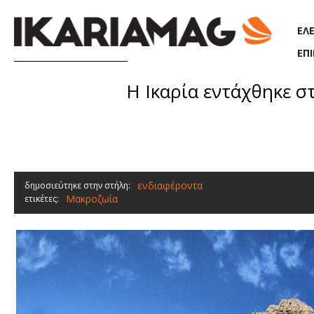
Παράκαμψη προς το κυρίως περιεχόμενο
ΕΛ
ΕΠ
Η Ικαρία εντάχθηκε σ
ενδιαφέροντα
δημοσιεύτηκε στην στήλη:
Μακροζωία
ετικέτες: