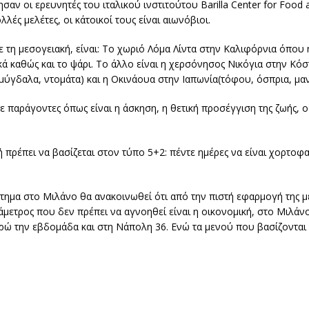
αν οι ερευνητές του ιταλικού ινστιτούτου Barilla Center for Food a
ές μελέτες, οι κάτοικοί τους είναι αιωνόβιοι.
ε τη μεσογειακή, είναι: Το χωριό Λόμα Λίντα στην Καλιφόρνια όπου η
ικά καθώς και το ψάρι. Το άλλο είναι η χερσόνησος Νικόγια στην Κόσ
αμύγδαλα, ντομάτα) και η Οκινάουα στην Ιαπωνία(τόφου, όσπρια, μαν
ε παράγοντες όπως είναι η άσκηση, η θετική προσέγγιση της ζωής, ο
 πρέπει να βασίζεται στον τύπο 5+2: πέντε ημέρες να είναι χορτοφα
τημα στο Μιλάνο θα ανακοινωθεί ότι από την πιστή εφαρμογή της 
άμετρος που δεν πρέπει να αγνοηθεί είναι η οικονομική, στο Μιλάνο
ευρώ την εβδομάδα και στη Νάπολη 36. Ενώ τα μενού που βασίζονται