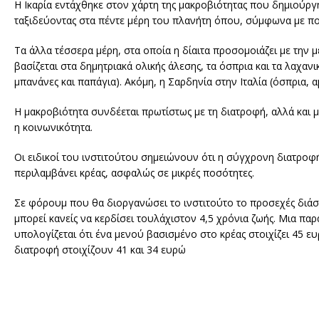
Η Ικαρία εντάχθηκε στον χάρτη της μακροβιότητας που δημιούργησ
ταξιδεύοντας στα πέντε μέρη του πλανήτη όπου, σύμφωνα με πολλ
Τα άλλα τέσσερα μέρη, στα οποία η δίαιτα προσομοιάζει με την μ
βασίζεται στα δημητριακά ολικής άλεσης, τα όσπρια και τα λαχαν
μπανάνες και παπάγια). Ακόμη, η Σαρδηνία στην Ιταλία (όσπρια, 
Η μακροβιότητα συνδέεται πρωτίστως με τη διατροφή, αλλά και μ
η κοινωνικότητα.
Οι ειδικοί του ινστιτούτου σημειώνουν ότι η σύγχρονη διατροφή
περιλαμβάνει κρέας, ασφαλώς σε μικρές ποσότητες.
Σε φόρουμ που θα διοργανώσει το ινστιτούτο το προσεχές διάσ
μπορεί κανείς να κερδίσει τουλάχιστον 4,5 χρόνια ζωής. Μια παρ
υπολογίζεται ότι ένα μενού βασισμένο στο κρέας στοιχίζει 45 
διατροφή στοιχίζουν 41 και 34 ευρώ