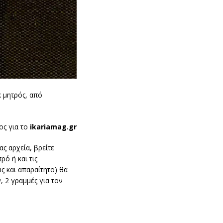
 μητρός, από
ος για το
ikariamag.gr
ς αρχεία, βρείτε
ό ή και τις
ως και απαραίτητο) θα
 2 γραμμές για τον