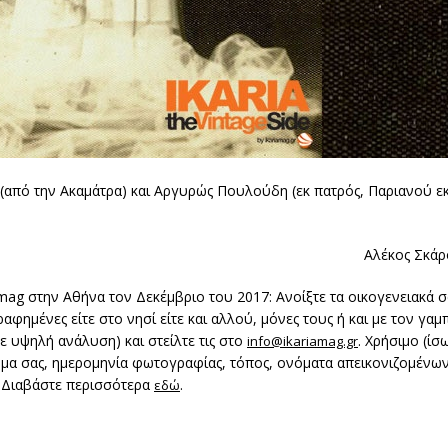
από την Ακαμάτρα) και Αργυρώς Πουλούδη (εκ πατρός, Παριανού εκ
Αλέκος Σκάρ
amag στην Αθήνα τον Δεκέμβριο του 2017: Ανοίξτε τα οικογενειακά σα
μένες είτε στο νησί είτε και αλλού, μόνες τους ή και με τον γαμπρ
σε υψηλή ανάλυση) και στείλτε τις στο
. Χρήσιμο (ίσ
info@ikariamag.gr
ομα σας, ημερομηνία φωτογραφίας, τόπος, ονόματα απεικονιζομένων,
α. Διαβάστε περισσότερα
.
εδώ