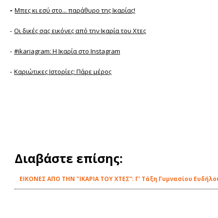
-
Μπες κι εσύ στο... παράθυρο της Ικαρίας!
-
Οι δικές σας εικόνες από την Ικαρία του Χτες
-
#ikariagram: Η Ικαρία στο Instagram
-
Καριώτικες Ιστορίες: Πάρε μέρος
Διαβάστε επίσης:
ΕΙΚΟΝΕΣ ΑΠΟ ΤΗΝ "ΙΚΑΡΙΑ ΤΟΥ ΧΤΕΣ”: Γ' Τάξη Γυμνασίου Ευδήλο