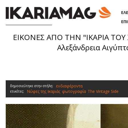
Παράκαμψη προς το κυρίως περιεχόμενο
ΕΛ
ΕΠ
ΕΙΚΟΝΕΣ ΑΠΟ ΤΗΝ "ΙΚΑΡΙΑ ΤΟΥ ΧΤ
Αλεξάνδρεια Αιγύπτο
ενδιαφέροντα
δημοσιεύτηκε στην στήλη:
Νύφες της Ικαριάς
φωτογραφία
The Vintage Side
ετικέτες:
,
,