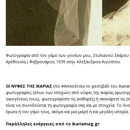
Φωτογραφία από τον γάμο των γονέων μου, Στυλιανού Σκάρου (
Αρέθουσα,) Φεβρουάριος 1939 στην Αλεξάνδρεια Αιγύπτου.
ΟΙ ΝΥΦΕΣ ΤΗΣ ΙΚΑΡΙΑΣ
στο #ArteisErota το φεστιβάλ του ikari
φωτογραφίες (όλων των εποχών) από νύφες της Ικαρίας (φωτογραφη
οικογένειες τους), φωτογραφίστε τις (καθαρές) ή σκανάρετέ τις (
είναι να συνοδεύεται τη φωτογραφία σας και με στοιχεία: Το όν
έρωτα ή τον γάμο τους, ακόμα και μια μικρή ή και μεγάλη ιστορί
Παράλληλες ενέργειες από το ikariamag.gr: