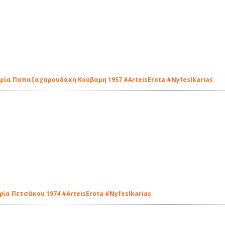
Μαρία Παπαζαχαρουδάκη Κούβαρη 1957 #ArteisErota #NyfesIkarias
οφία Πετσάκου 1974 #ArteisErota #NyfesIkarias