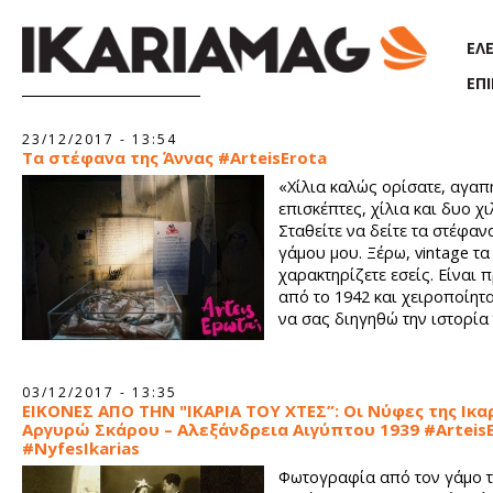
Παράκαμψη προς το κυρίως περιεχόμενο
ΕΛ
ΕΠ
Σελίδες
23/12/2017 - 13:54
Τα στέφανα της Άννας #ΑrteisErota
«Χίλια καλώς ορίσατε, αγαπ
επισκέπτες, χίλια και δυο χι
Σταθείτε να δείτε τα στέφαν
γάμου μου. Ξέρω, vintage τα
χαρακτηρίζετε εσείς. Είναι 
από το 1942 και χειροποίητα
να σας διηγηθώ την ιστορία 
03/12/2017 - 13:35
ΕΙΚΟΝΕΣ ΑΠΟ ΤΗΝ "ΙΚΑΡΙΑ ΤΟΥ ΧΤΕΣ”: Οι Νύφες της Ικαρ
Αργυρώ Σκάρου – Αλεξάνδρεια Αιγύπτου 1939 #Arteis
#NyfesIkarias
Φωτογραφία από τον γάμο 