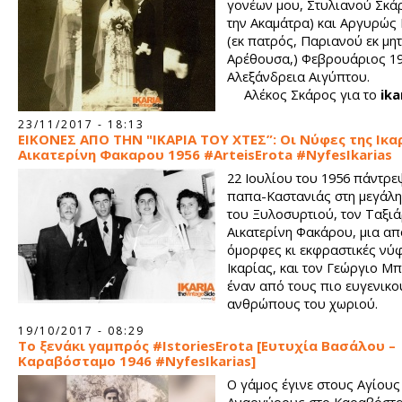
γονέων μου, Στυλιανού Σκά
την Ακαμάτρα) και Αργυρώς
(εκ πατρός, Παριανού εκ μη
Αρέθουσα,) Φεβρουάριος 19
Αλεξάνδρεια Αιγύπτου.
Αλέκος Σκάρος για το
ika
23/11/2017 - 18:13
ΕΙΚΟΝΕΣ ΑΠΟ ΤΗΝ "ΙΚΑΡΙΑ ΤΟΥ ΧΤΕΣ”: Οι Νύφες της Ικαρ
Αικατερίνη Φακαρου 1956 #ArteisErota #NyfesIkarias
22 Ιουλίου του 1956 πάντρε
παπα-Καστανιάς στη μεγάλη
του Ξυλοσυρτιού, τον Ταξιά
Αικατερίνη Φακάρου, μια απ
όμορφες κι εκφραστικές νύφ
Ικαρίας, και τον Γεώργιο Μπ
έναν από τους πιο ευγενικο
ανθρώπους του χωριού.
19/10/2017 - 08:29
Το ξενάκι γαμπρός #IstoriesErota [Eυτυχία Βασάλου –
Καραβόσταμο 1946 #NyfesIkarias]
Ο γάμος έγινε στους Αγίους