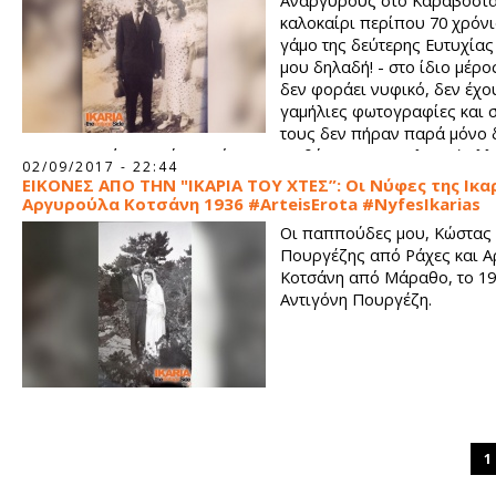
Αναργύρους στο Καραβόστα
καλοκαίρι περίπου 70 χρόνι
γάμο της δεύτερης Ευτυχίας 
μου δηλαδή! - στο ίδιο μέρο
δεν φοράει νυφικό, δεν έχο
γαμήλιες φωτογραφίες και 
τους δεν πήραν παρά μόνο
που η γιαγιά κρατούσε χρόνια για ενθύμιο. Μεταπολεμική Ελλ
02/09/2017 - 22:44
μου πεις, δύσκολες εποχές.
ΕΙΚΟΝΕΣ ΑΠΟ ΤΗΝ "ΙΚΑΡΙΑ ΤΟΥ ΧΤΕΣ”: Οι Νύφες της Ικαρ
Αργυρούλα Κοτσάνη 1936 #ArteisErota #NyfesIkarias
Οι παππούδες μου, Κώστας
Πουργέζης από Ράχες και 
Κοτσάνη από Μάραθο, το 19
Αντιγόνη Πουργέζη.
1