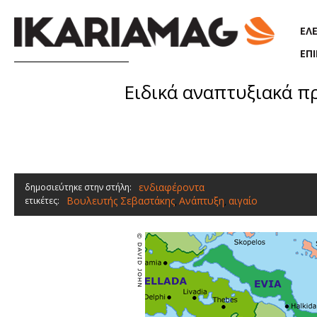
Παράκαμψη προς το κυρίως περιεχόμενο
ΕΛ
ΕΠ
Ειδικά αναπτυξιακά π
ενδιαφέροντα
δημοσιεύτηκε στην στήλη:
Βουλευτής Σεβαστάκης
Ανάπτυξη
αιγαίο
ετικέτες:
,
,