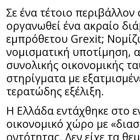
Σε ένα τέτοιο περιβάλλον
οργανωθεί ένα ακραίο δι
εμπρόθετου Grexit; Νομίζω
νομισματική υποτίμηση, α
συνολικής οικονομικής τα
στηρίγματα με εξατμισμένε
τερατώδης εξέλιξη.
Η Ελλάδα εντάχθηκε στο ε
οικονομικό χώρο με «διασ
οντότητας. Δεν είχε τα θ