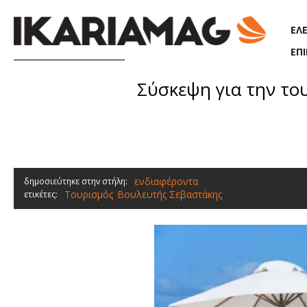
Παράκαμψη προς το κυρίως περιεχόμενο
ΕΛ
ΕΠ
Σύσκεψη για την το
ενδιαφέροντα
δημοσιεύτηκε στην στήλη:
Τουρισμός
Βουλευτής Σεβαστάκης
ετικέτες:
,