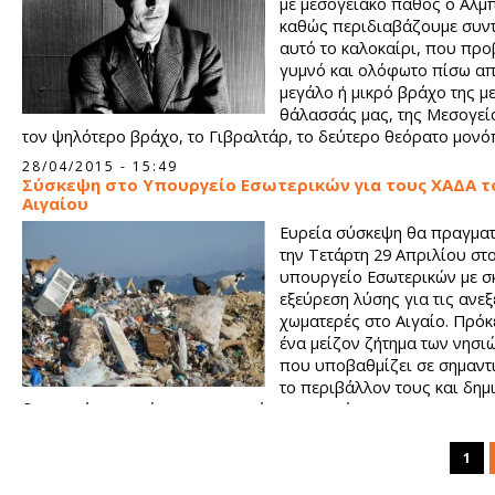
με μεσογειακό πάθος ο Αλμπ
καθώς περιδιαβάζουμε συν
αυτό το καλοκαίρι, που προ
γυμνό και ολόφωτο πίσω απ
μεγάλο ή μικρό βράχο της μ
θάλασσάς μας, της Μεσογεί
τον ψηλότερο βράχο, το Γιβραλτάρ, το δεύτερο θεόρατο μονό
Αιγαίου, τον Κάλαμο της Ανάφης, κι από την Πέτρα του Ρωμιού
28/04/2015 - 15:49
ακτή της Αφροδίτης στην Κύπρο, ως το νησάκι Πιπέρι, τη Δήλο
Σύσκεψη στο Υπουργείο Εσωτερικών για τους ΧΑΔΑ τ
ταξιδιών στις Κυκλάδες, «θάλασσα πλατιά, πάντα να οργώνετα
Αιγαίου
πάντα να παραμένει παρθένα, μαζί με τη νύχτα, θρησκεία μου..
Ευρεία σύσκεψη θα πραγμα
την Τετάρτη 29 Απριλίου στ
υπουργείο Εσωτερικών με σ
εξεύρεση λύσης για τις ανεξ
χωματερές στο Αιγαίο. Πρόκε
ένα μείζον ζήτημα των νησι
που υποβαθμίζει σε σημαντ
το περιβάλλον τους και δημ
δυσμενείς επιπτώσεις στην υγεία των κατοίκων.
1