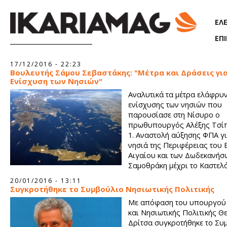
Παράκαμψη προς το κυρίως περιεχόμενο
ΕΛ
ΕΠ
Σελίδες
17/12/2016 - 22:23
Βουλευτής Σάμου Σεβαστάκης: "Μέτρα και Δράσεις για
Ενίσχυση των Νησιών"
Αναλυτικά τα μέτρα ελάφρυν
ενίσχυσης των νησιών που
παρουσίασε στη Νίσυρο ο
πρωθυπουργός Αλέξης Τσί
1. Αναστολή αύξησης ΦΠΑ γι
νησιά της Περιφέρειας του 
Αιγαίου και των Δωδεκανήσ
Σαμοθράκη μέχρι το Καστελό
20/01/2016 - 13:11
Συγκροτήθηκε το Συμβούλιο Νησιωτικής Πολιτικής
Με απόφαση του υπουργού 
και Νησιωτικής Πολιτικής 
Δρίτσα συγκροτήθηκε το Συ