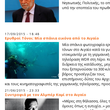
Νησιωτικής Πολιτικής, το οπ
υπό την εποπτεία του πρω
17/09/2015 - 18:48
Ερυθροί Τόνοι: Μία σπάνια εικόνα από το Αιγαίο
Μία σπάνια φωτογραφία ε
τόνων στο Αιγαίο κατά τα γ
ντοκιμαντέρ με τη γερμανική
τηλεόραση WDR στη Λέρο. Κ
διάρκεια της κατάδυσης, μεγ
που ξεπερνούσαν τα 300 κιλ
βάρος προσέγγιζαν τους
επιστήμονες-δύτες του Αρχ
και τους κινηματογραφιστές της γερμανικής τηλεόρασης, πρ
ένα σπάνιο θέαμα ταχύτητας και ευελιξίας.
21/06/2015 - 23:33
Συντροφιά με τον Αλμπέρ Καμί στο Αιγαίο
«Μέρες στη θάλασσα, όλες 
όμοιες όπως η ευτυχία...» μ