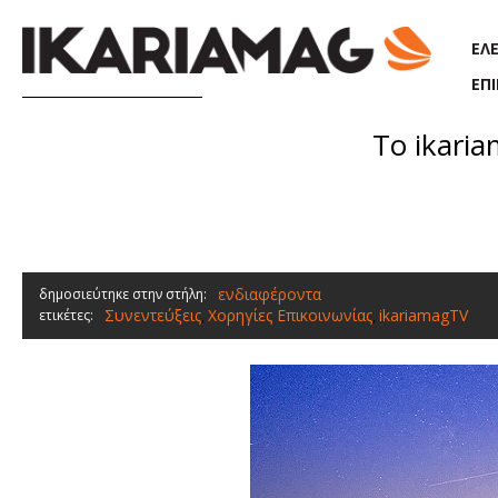
Παράκαμψη προς το κυρίως περιεχόμενο
ΕΛ
ΕΠ
Το ikari
ενδιαφέροντα
δημοσιεύτηκε στην στήλη:
Συνεντεύξεις
Χορηγίες Επικοινωνίας
ikariamagTV
ετικέτες:
,
,