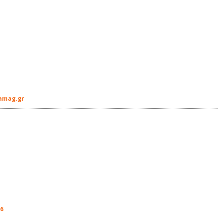
amag.gr
16