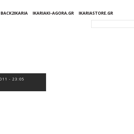
BACK2IKARIA
IKARIAKI-AGORA.GR
IKARIASTORE.GR
Φόρμα αναζήτησης
011 - 23:05