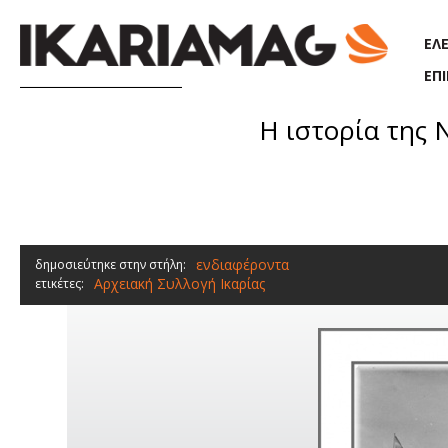
Παράκαμψη προς το κυρίως περιεχόμενο
ΕΛ
ΕΠ
Η ιστορία της 
ενδιαφέροντα
δημοσιεύτηκε στην στήλη:
Αρχειακή Συλλογή Ικαρίας
ετικέτες: