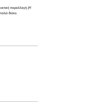
νυκτική παραλλαγή
(Η
παλιό δίσκο.