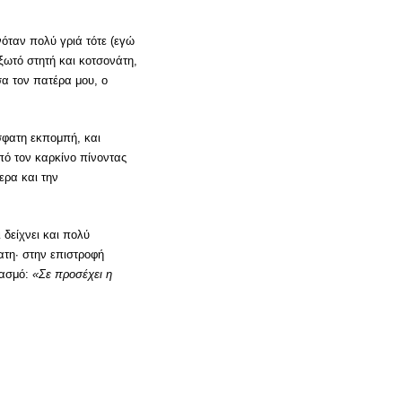
νόταν πολύ γριά τότε (εγώ
ξωτό στητή και κοτσονάτη,
α τον πατέρα μου, ο
σφατη εκπομπή, και
πό τον καρκίνο πίνοντας
ερα και την
 δείχνει και πολύ
τατη· στην επιστροφή
μασμό:
«Σε προσέχει η