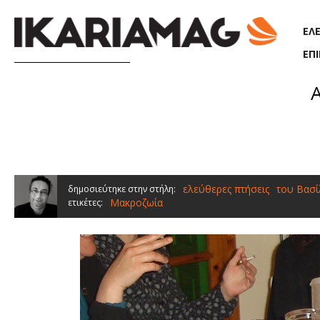
Παράκαμψη προς το κυρίως περιεχόμενο
ΕΛ
ΕΠ
ελεύθερες πτήσεις
του Βασ
δημοσιεύτηκε στην στήλη:
Μακροζωία
ετικέτες: