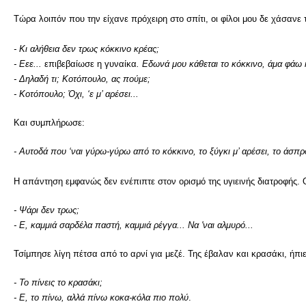
Τώρα λοιπόν που την είχανε πρόχειρη στο σπίτι, οι φίλοι μου δε χάσανε 
- Κι αλήθεια δεν τρως κόκκινο κρέας;
- Εεε...
επιβεβαίωσε η γυναίκα
. Εδωνά μου κάθεται το κόκκινο, άμα φάω
- Δηλαδή τι; Κοτόπουλο, ας πούμε;
- Κοτόπουλο; Όχι, ‘ε μ’ αρέσει...
Και συμπλήρωσε:
- Αυτοδά που ‘ναι γύρω-γύρω από το κόκκινο, το ξύγκι μ’ αρέσει, το άσπ
Η απάντηση εμφανώς δεν ενέπιπτε στον ορισμό της υγιεινής διατροφής. 
- Ψάρι δεν τρως;
- Ε, καμμιά σαρδέλα παστή, καμμιά ρέγγα... Να 'ναι αλμυρό...
Τσίμπησε λίγη πέτσα από το αρνί για μεζέ. Της έβαλαν και κρασάκι, ήπιε
- Το πίνεις το κρασάκι;
- Ε, το πίνω, αλλά πίνω κοκα-κόλα πιο πολύ
.