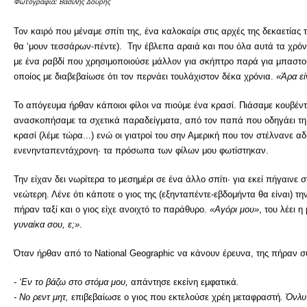
Φωτογραφία: Βασίλης Δουρής
Τον καιρό που μέναμε σπίτι της, ένα καλοκαίρι στις αρχές της δεκαετίας
θα ‘μουν τεσσάρων-πέντε). Την έβλεπα αραιά και που όλα αυτά τα χρόνι
με ένα ραβδί που χρησιμοποιούσε μάλλον για σκήπτρο παρά για μπαστο
οποίος με διαβεβαίωσε ότι τον περνάει τουλάχιστον δέκα χρόνια.
«Άρα εί
Το απόγευμα ήρθαν κάποιοι φίλοι να πιούμε ένα κρασί. Πιάσαμε κουβέν
ανασκοπήσαμε τα σχετικά παραδείγματα, από τον παπά που οδηγάει τη γ
κρασί (λέμε τώρα...) ενώ οι γιατροί του σην Αμερική που τον στέλνανε α
ενενηνταπεντάχρονη· τα πρόσωπα των φίλων μου φωτίστηκαν.
Την είχαν δει νωρίτερα το μεσημέρι σε ένα άλλο σπίτι· για εκεί πήγαινε 
νεώτερη. Λένε ότι κάποτε ο γιος της (εξηνταπέντε-εβδομήντα θα είναι) τ
πήραν ταξί και ο γιος είχε ανοιχτό το παράθυρο.
«Αγόρι μου»
, του λέει 
γυναίκα σου, ε;»
.
Όταν ήρθαν από το National Geographic να κάνουν έρευνα, της πήραν σ
- ‘Εν το βάζω στο στόμα μου,
απάντησε εκείνη εμφατικά
.
- Νο ρεντ μητ,
επιβεβαίωσε ο γιος που εκτελούσε χρέη μεταφραστή
. Όνλυ