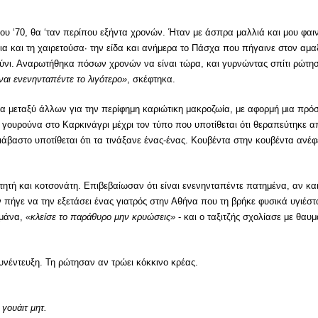
 του ‘70, θα ‘ταν περίπου εξήντα χρονών. Ήταν με άσπρα μαλλιά και μου φαι
α και τη χαιρετούσα· την είδα και ανήμερα το Πάσχα που πήγαινε στον αμα
ύνι. Αναρωτήθηκα πόσων χρονών να είναι τώρα, και γυρνώντας σπίτι ρώτησ
ναι ενενηνταπέντε το λιγότερο»
, σκέφτηκα.
τα μεταξύ άλλων για την περίφημη καριώτικη μακροζωία, με αφορμή μια πρό
ουρούνα στο Καρκινάγρι μέχρι τον τύπο που υποτίθεται ότι θεραπεύτηκε α
διάβαστο υποτίθεται ότι τα τινάξανε ένας-ένας. Κουβέντα στην κουβέντα ανέφ
στητή και κοτσονάτη. Επιβεβαίωσαν ότι είναι ενενηνταπέντε πατημένα, αν και
ην πήγε να την εξετάσει ένας γιατρός στην Αθήνα που τη βρήκε φυσικά υγιέσ
η μάνα,
«κλείσε το παράθυρο μην κρυώσεις»
- και ο ταξιτζής σχολίασε με θαυ
υνέντευξη. Τη ρώτησαν αν τρώει κόκκινο κρέας.
 γουάιτ μητ.