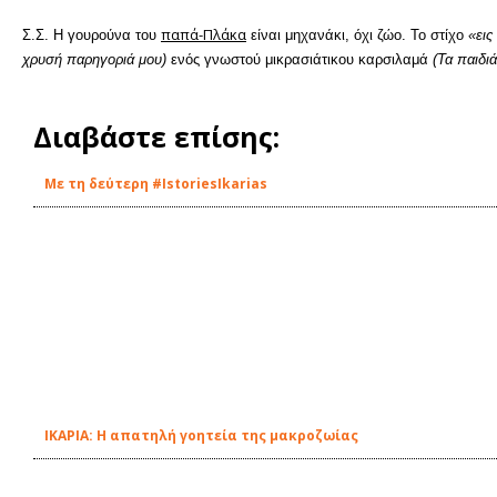
παπά-Πλάκα
Σ.Σ. Η γουρούνα του
είναι μηχανάκι, όχι ζώο. Το στίχο
«εις
χρυσή παρηγοριά μου)
ενός γνωστού μικρασιάτικου καρσιλαμά
(Τα παιδι
Διαβάστε επίσης:
Με τη δεύτερη #IstoriesIkarias
ΙΚΑΡΙΑ: Η απατηλή γοητεία της μακροζωίας