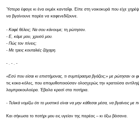
Ύστερα έφαγε κι ένα εκμέκ κανταΐφι. Είπε στη νοικοκυρά που είχε χηρέψ
να βγαίνουνε παρέα να καφενεδίζουνε.
- Καφέ θέλεις; Να σου κάνουμε;
τη ρώτησαν
.
- Ε, κάμε μου, χρυσό μου.
- Πώς τον πίνεις;
- Με τρεις κουταλιές ζάχαρη.
- . - . -
«Εσύ που είσαι κι επιστήμονας, τι συμπέρασμα βγάζεις;» με ρώτησαν οι φ
τις κοκα-κόλες, που απομυθοποιούσαν ολοσχερώς την κρατούσα αντίληψη π
λαμπροκουλούρα. Έβαλα κρασί στα ποτήρια.
- Τελικά νομίζω ότι το μυστικό είναι να μην κάθεσαι μέσα, να βγαίνεις με π
Και σήκωσα το ποτήρι μου εις υγείαν της παρέας – κι όξω βάσανα.