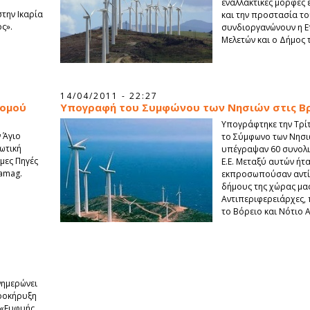
εναλλακτικές μορφές 
στην Ικαρία
και την προστασία τ
ς».
συνδιοργανώνουν η Ε
Μελετών και ο Δήμος τ
14/04/2011 - 22:27
Νομού
Υπογραφή του Συμφώνου των Νησιών στις Β
Υπογράφτηκε την Τρίτη
 Άγιο
το Σύμφωνο των Νησι
ιωτική
υπέγραψαν 60 συνολι
μες Πηγές
Ε.Ε. Μεταξύ αυτών ήτ
iamag.
εκπροσωπούσαν αντί
δήμους της χώρας μας
Αντιπεριφερειάρχες
το Βόρειο και Νότιο Α
νημερώνει
προκήρυξη
 «Ευφυής