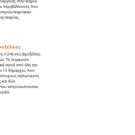
ενέργειας στην Ικαρία
ου περιβάλλοντος που
ταιρεία Ικαριακών
ης Ικαρίας.
ρυξέλλες
 (12/4) στις Βρυξέλλες
ών. Τη συμφωνία
κά νησιά από όλη την
αν 13 δήμαρχοι, που
στοιχους νησιωτικούς
 και δύο
, που εκπροσωπούσαν
ιγαίο.