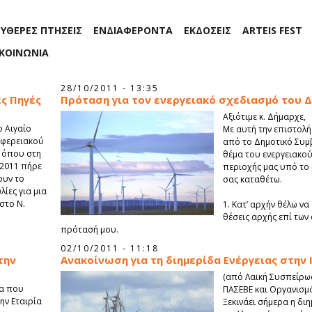
ΕΥΘΕΡΕΣ ΠΤΗΣΕΙΣ
ΕΝΔΙΑΦΕΡΟΝΤΑ
ΕΚΔΟΣΕΙΣ
ARTEIS FEST
ΙΚΟΙΝΩΝΙΑ
28/10/2011 - 13:35
ς Πηγές
Πρόταση για τον ενεργειακό σχεδιασμό του Δ
Αξιότιμε κ. Δήμαρχε,
ο Αιγαίο
Με αυτή την επιστολ
ιφερειακού
από το Δημοτικό Συμβ
, όπου στη
θέμα του ενεργειακο
 2011 πήρε
περιοχής μας υπό το
ουν το
σας καταθέτω.
ίες για μια
στο Ν.
1. Κατ’ αρχήν θέλω να
θέσεις αρχής επί των
πρότασή μου.
02/10/2011 - 11:18
την
Ανακοίνωση για τη διημερίδα Ενέργειας στην 
(από Λαϊκή Συσπείρωσ
δα που
ΠΑΣΕΒΕ και Οργανισμό
ην Εταιρία
Ξεκινάει σήμερα η διη