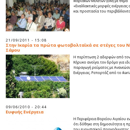
Ικαριακών Μελετών (ΕΙΜ) με θέμα
«Εναλλακτικές μορφές ενέργειας 
και προστασία του περιβάλλοντο
21/09/2011 - 15:08
Στην Ικαρία τα πρώτα φωτοβολταϊκά σε στέγες του 
Σάμου
Η περίπτωση 2 αδερφών από τον
Κήρυκο ανοίγει τον δρόμο για ιδ
παραγωγή ρεύματος με Ανανεώσι
Ενέργειας. Ρεπορτάζ από το ikar
09/06/2010 - 20:44
Ευφυής Ενέργεια
Η Περιφέρεια Βορείου Αιγαίου ε
ότι δόθηκε στη δημοσιότητα η 
του ευρωπαϊκού προγράμματος