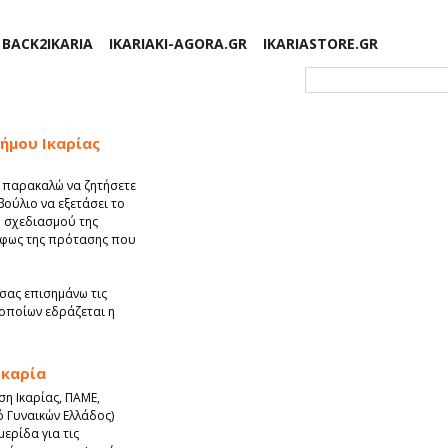
BACK2IKARIA
IKARIAKI-AGORA.GR
IKARIASTORE.GR
Φόρμα αναζήτησης
ήμου Ικαρίας
ή παρακαλώ να ζητήσετε
ούλιο να εξετάσει το
ύ σχεδιασμού της
 φως της πρότασης που
 σας επισημάνω τις
 οποίων εδράζεται η
Ικαρία
η Ικαρίας, ΠΑΜΕ,
 Γυναικών Ελλάδος)
μερίδα για τις