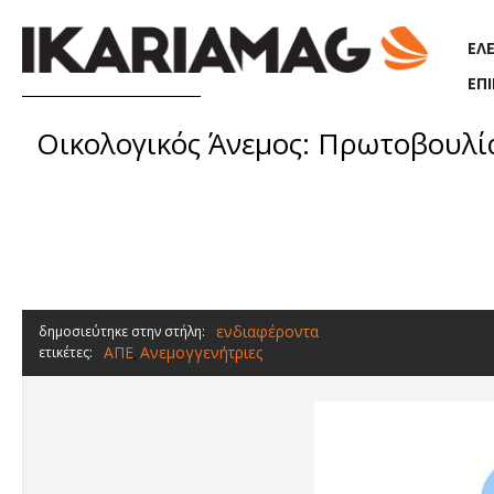
Παράκαμψη προς το κυρίως περιεχόμενο
ΕΛ
ΕΠ
Οικολογικός Άνεμος: Πρωτοβουλία
ενδιαφέροντα
δημοσιεύτηκε στην στήλη:
ΑΠΕ
Ανεμογγενήτριες
ετικέτες:
,