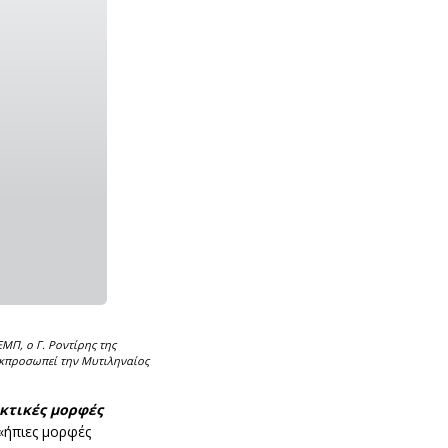
ΜΠ, ο Γ. Ροντίρης της
εκπροσωπεί την Μυτιληναίος
κτικές μορφές
ς «ήπιες μορφές