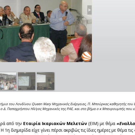
στήμιο του Λονδίνου Queen Mary Μηχανικός Ενέργειας, Π. Μπούρκας καθηγητής του Ε
 ο Δ. Παπαχρήστου Ηλ/γος Μηχανικός της ΡΑΕ, και στο βήμα ο κ Μπενρουμπής που 
ορά από την
Εταιρία Ικαριακών Μελετών
(ΕΙΜ) με θέμα
«Εναλλα
. Η 1η διημερίδα είχε γίνει πέρσι ακριβώς τις ίδιες ημέρες με θέμα τι