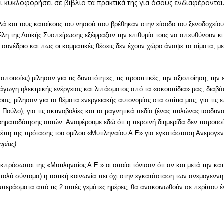
 κυκλοφορήσει σε βιβλίο τα πρακτικά της για όσους ενδιαφέρονται
λά και τους κατοίκους του νησιού που βρέθηκαν στην είσοδο του ξενοδοχείο
λη της Λαϊκής Συσπείρωσης εξέφραζαν την επιθυμία τους να απευθύνουν κι ε
ό συνέδριο και πως οι κομματικές θέσεις δεν έχουν χώρο άναψε τα αίματα, μ
πουσίες) μίλησαν για τις δυνατότητες, τις προοπτικές, την αξιοποίηση, την
ράγωγη ηλεκτρικής ενέργειας και λιπάσματος από τα «σκουπίδια» μας, διαβ
ας, μίλησαν για τα θέματα ενεργειακής αυτονομίας στα σπίτια μας, για τις
ούλο), για τις ακτινοβολίες και τα μαγνητικά πεδία (ένας πυλώνας ισοδυναμ
ρηματοδότησης αυτών. Αναφέρουμε εδώ ότι η περσινή διημερίδα δεν παρουσί
κέπη της πρότασης του ομίλου «Μυτιληναίου Α.Ε» για εγκατάσταση Ανεμογεν
αρίας)
.
πρόσωποι της «Μυτιληναίος Α.Ε.» οι οποίοι τόνισαν ότι αν και μετά την κα
 πολύ σύντομα) η τοπική κοινωνία πει όχι στην εγκατάσταση των ανεμογεννη
υμπεράσματα από τις 2 αυτές γεμάτες ημέρες, θα ανακοινωθούν σε περίπου έ