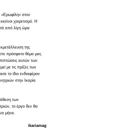
.
υ «Ερωφίλη» στον
κείνοι χαιρετισμό. Η
ετά από λίγη ώρα
 εκμετάλλευση της
άστε πρόσφατο θέμα μας
 επιπτώσεις αυτών των
εί με τις πρίζες των
ασε το ίδιο ενδιαφέρον
νητριών στην Ικαρία
τάθεση των
τριών, το έργο δεν θα
να μήνα.
ikariamag