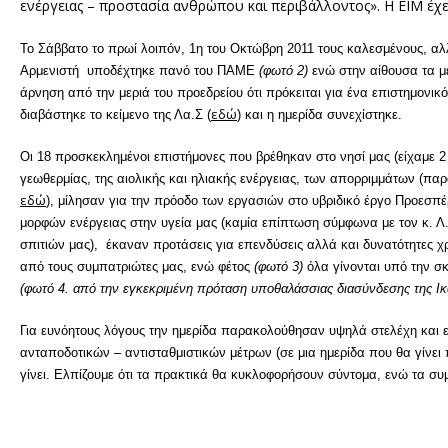
ενέργειας – προστασία ανθρώπου και περιβάλλοντος». Η ΕΙΜ έχει
Το Σάββατο το πρωί λοιπόν, 1η του Οκτώβρη 2011 τους καλεσμένους, αλ
Αρμενιστή υποδέχτηκε πανό του ΠΑΜΕ
(φωτό 2)
ενώ στην αίθουσα τα μέ
άρνηση από την μεριά του προεδρείου ότι πρόκειται για ένα επιστημονικ
εδώ
διαβάστηκε το κείμενο της Λα.Σ (
) και η ημερίδα συνεχίστηκε.
Οι 18 προσκεκλημένοι επιστήμονες που βρέθηκαν στο νησί μας (είχαμε 2 α
γεωθερμίας, της αιολικής και ηλιακής ενέργειας, των απορριμμάτων (πα
εδώ
), μίλησαν για την πρόοδο των εργασιών στο υβριδικό έργο Προεσπέρ
μορφών ενέργειας στην υγεία μας (καμία επίπτωση σύμφωνα με τον κ. Λ. Π
σπιτιών μας), έκαναν προτάσεις για επενδύσεις αλλά και δυνατότητες χ
από τους συμπατριώτες μας, ενώ φέτος
(φωτό 3)
όλα γίνονται υπό την σ
(φωτό 4. από την εγκεκριμένη πρόταση υποθαλάσσιας διασύνδεσης της Ικ
Για ευνόητους λόγους την ημερίδα παρακολούθησαν υψηλά στελέχη και εκ
ανταποδοτικών – αντισταθμιστικών μέτρων (σε μια ημερίδα που θα γίνει
γίνει. Ελπίζουμε ότι τα πρακτικά θα κυκλοφορήσουν σύντομα, ενώ τα σ