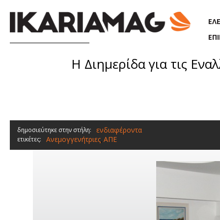
Παράκαμψη προς το κυρίως περιεχόμενο
ΕΛ
ΕΠ
Η Διημερίδα για τις Ενα
ενδιαφέροντα
δημοσιεύτηκε στην στήλη:
Ανεμογγενήτριες
ΑΠΕ
ετικέτες:
,