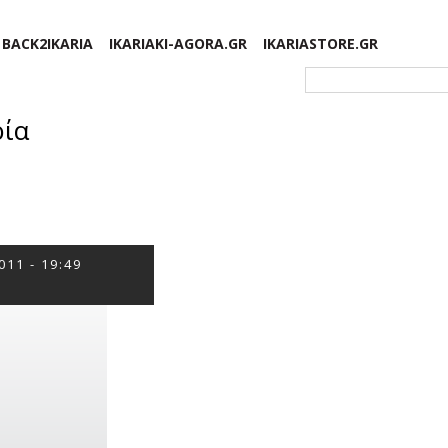
BACK2IKARIA
IKARIAKI-AGORA.GR
IKARIASTORE.GR
Φόρμα αναζήτησης
ρία
011 - 19:49