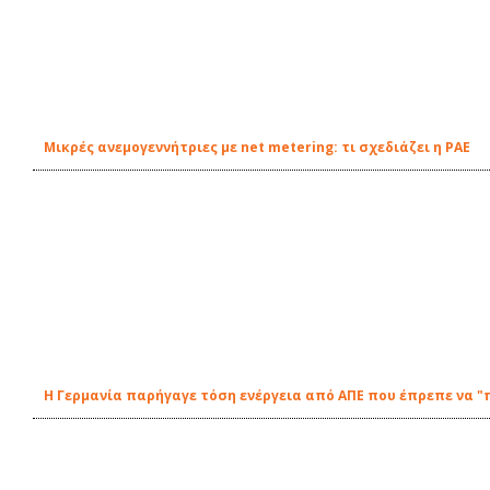
Μικρές ανεμογεννήτριες με net metering: τι σχεδιάζει η ΡΑΕ
Η Γερμανία παρήγαγε τόση ενέργεια από ΑΠΕ που έπρεπε να "