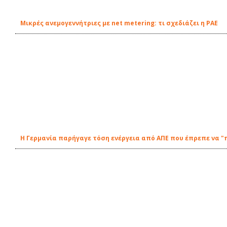
Μικρές ανεμογεννήτριες με net metering: τι σχεδιάζει η ΡΑΕ
Η Γερμανία παρήγαγε τόση ενέργεια από ΑΠΕ που έπρεπε να "