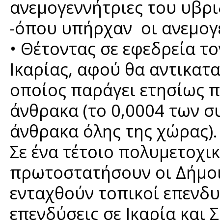
ανεμογεννήτριες του υβρ
-όπου υπήρχαν οι ανεμογε
• Θέτοντας σε εφεδρεία τ
Ικαρίας, αφού θα αντικατ
οποίος παράγει ετησίως πε
άνθρακα (το 0,0004 των σ
άνθρακα όλης της χώρας).
Σε ένα τέτοιο πολυμετοχι
πρωτοστατήσουν οι Δήμοι 
ενταχθούν τοπικοί επενδυ
επενδύσεις σε Ικαρία και Σ