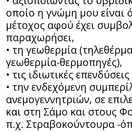
• αξιοποιώντας το υβριδι
οποίο η γνώμη μου είναι ό
μέτοχος αφού έχει συμβολ
παραχωρήσει,
• τη γεωθερμία (τηλεθέρ
γεωθερμία-θερμοπηγές),
• τις ιδιωτικές επενδύσε
• την ενδεχόμενη συμπερ
ανεμογεννητριών, σε επιλε
και στη Σάμο και στους Φο
π.χ. Στραβοκούντουρα -ό