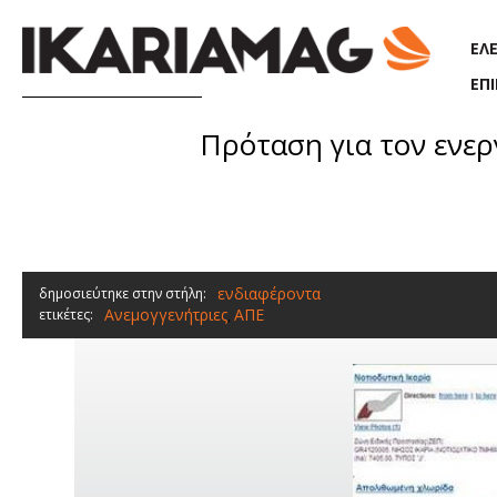
Παράκαμψη προς το κυρίως περιεχόμενο
ΕΛ
ΕΠ
Πρόταση για τον ενερ
ενδιαφέροντα
δημοσιεύτηκε στην στήλη:
Ανεμογγενήτριες
ΑΠΕ
ετικέτες:
,