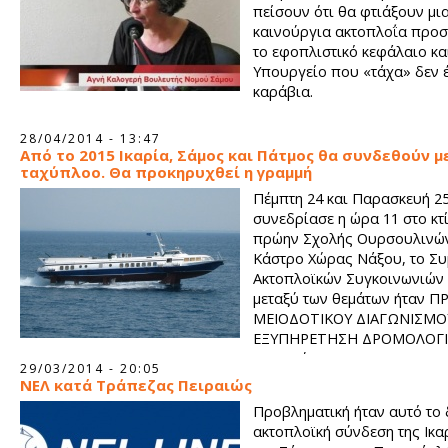
πείσουν ότι θα φτιάξουν μι
καινούργια ακτοπλοΐα προ
το εφοπλιστικό κεφάλαιο κα
Υπουργείο που «τάχα» δεν έ
καράβια.
28/04/2014 - 13:47
Από το 2015 Ικαρία, Σάμος και Πάτμος θα συνδεθούν μ
ταχύπλοο. Θα προκηρυχθεί η γραμμή
Πέμπτη 24 και Παρασκευή 2
συνεδρίασε η ώρα 11 στο κτί
πρώην Σχολής Ουρσουλινών
Κάστρο Χώρας Νάξου, το Σ
Ακτοπλοϊκών Συγκοινωνιών 
μεταξύ των θεμάτων ήταν 
ΜΕΙΟΔΟΤΙΚΟΥ ΔΙΑΓΩΝΙΣΜΟ
ΕΞΥΠΗΡΕΤΗΣΗ ΔΡΟΜΟΛΟΓ
ΓΡΑΜΜΩΝ ΜΕ ΣΥΝΑΨΗ 00 ΣΥΜΒΑΣΗΣ Η΄ ΣΥΜΒΑΣΕΩΝ ΑΝΑΘΕ
29/03/2014 - 20:05
ΔΗΜΟΣΙΑΣ ΥΠΗΡΕΣΙΑΣ ΑΠΟ 01‐11‐2014 ΕΩΣ 31‐10‐2015 και ο
ΝΕΛ κατά Τράπεζας Πειραιώς
καθορισμός υποχρεώσεων δημόσιας υπηρεσίας της Γενικής
Προβληματική ήταν αυτό το 
Γραμματείας υπουργείου Αιγαίου και Νησιωτικής Πολιτικής.
ακτοπλοϊκή σύνδεση της Ικα