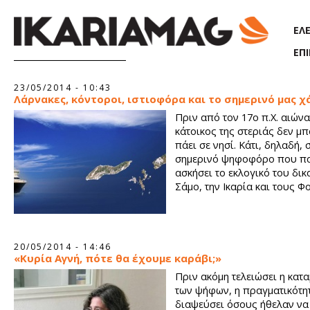
Παράκαμψη προς το κυρίως περιεχόμενο
ΕΛ
ΕΠ
Σελίδες
23/05/2014 - 10:43
Λάρνακες, κόντοροι, ιστιοφόρα και το σημερινό μας χ
Πριν από τον 17ο π.Χ. αιώνα
κάτοικος της στεριάς δεν μ
πάει σε νησί. Κάτι, δηλαδή, 
σημερινό ψηφοφόρο που πα
ασκήσει το εκλογικό του δικ
Σάμο, την Ικαρία και τους Φ
20/05/2014 - 14:46
«Κυρία Αγνή, πότε θα έχουμε καράβι;»
Πριν ακόμη τελειώσει η κατ
των ψήφων, η πραγματικότη
διαψεύσει όσους ήθελαν να