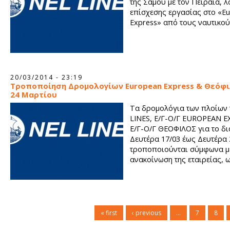
της Σάμου με τον Πειραιά, λ
επίσχεσης εργασίας στο «E
Express» από τους ναυτικού
20/03/2014 - 23:19
Τροποποίηση Δρομολογίων European Express & Θεόφι
24 Μαρτίου
Τα δρομολόγια των πλοίων 
LINES, Ε/Γ-Ο/Γ EUROPEAN E
Ε/Γ-Ο/Γ ΘΕΟΦΙΛΟΣ για το δ
Δευτέρα 17/03 έως Δευτέρα 
τροποποιούνται σύμφωνα μ
ανακοίνωση της εταιρείας, ω
« first
‹ previous
…
7
8