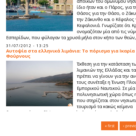
αποίκων του ομώνυμου νησι
ίδιο ήταν και ο Πάρος, για 
Θάσος για την Θάσο, ο Ζάκυ
την Ζάκυνθο και ο Κέφαλος 
Κεφαλονιά. Γνωρίζατε ότι Κ
ονομαζόταν μία από τις νύ
Εσπερίδων, που φύλαγαν τα χρυσά μήλα στον κήπο των θεών,
του Άτλαντα;
31/07/2012 - 13:25
Αυτοψία στα ελληνικά λιμάνια: Το πόρισμα για Ικαρία 
Φούρνους
Έκθεση για την κατάσταση τ
λιμανιών της Ελλάδας και τ
πρέπει να γίνουν για την α
τους συνέταξε η Ένωση Πλο
Εμπορικού Ναυτικού. Σε μία
πολυνησιωτική χώρα όπως 
που στηρίζεται στον νησιωτ
τουρισμό τα κακώς κείμενα
δημιουργούν προβλήματα τα οποία θα πρέπει να λυθούν το
συντομότερο δυνατόν.
« first
‹ previ