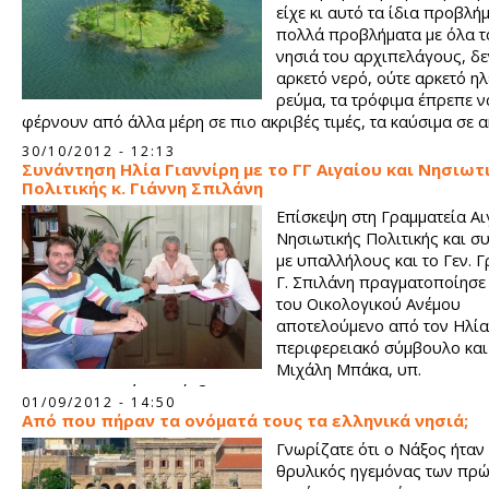
είχε κι αυτό τα ίδια προβλήμ
πολλά προβλήματα με όλα τ
νησιά του αρχιπελάγους, δε
αρκετό νερό, ούτε αρκετό ηλ
ρεύμα, τα τρόφιμα έπρεπε ν
φέρνουν από άλλα μέρη σε πιο ακριβές τιμές, τα καύσιμα σε 
ακριβές τιμές...
30/10/2012 - 12:13
Συνάντηση Ηλία Γιαννίρη με το ΓΓ Αιγαίου και Νησιωτ
Πολιτικής κ. Γιάννη Σπιλάνη
Επίσκεψη στη Γραμματεία Αι
Νησιωτικής Πολιτικής και σ
με υπαλλήλους και το Γεν. Γ
Γ. Σπιλάνη πραγματοποίησε 
του Οικολογικού Ανέμου
αποτελούμενο από τον Ηλία
περιφερειακό σύμβουλο και
Μιχάλη Μπάκα, υπ.
αντιπεριφερειάρχη Λέσβου.
01/09/2012 - 14:50
Από που πήραν τα ονόματά τους τα ελληνικά νησιά;
Γνωρίζατε ότι ο Νάξος ήταν
θρυλικός ηγεμόνας των πρ