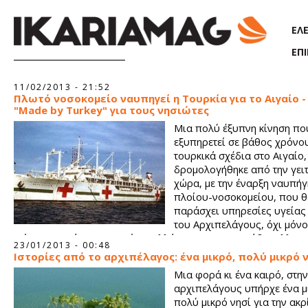
Παράκαμψη προς το κυρίως περιεχόμενο
ΕΛ
ΕΠ
Σελίδες
11/02/2013 - 21:52
Πλωτό νοσοκομείο ναυπηγεί η Τουρκία για το Αιγαίο -
"Made by Turkey" για τους νησιώτες
Μια πολύ έξυπνη κίνηση πο
εξυπηρετεί σε βάθος χρόνο
τουρκικά σχέδια στο Αιγαίο,
δρομολογήθηκε από την γει
χώρα, με την έναρξη ναυπή
πλοίου-νοσοκομείου, που 
παράσχει υπηρεσίες υγείας
του Αρχιπελάγους, όχι μόνο
τρία τουρκικά του Β.Αιγαίου, αλλά και στα εκατοντάδες ελλην
23/01/2013 - 00:48
είναι κατοικημένα.
Ιστορίες από το αρχιπέλαγος: ένα μικρό, πολύ μικρό 
Μια φορά κι ένα καιρό, στην
αρχιπελάγους υπήρχε ένα μι
πολύ μικρό νησί για την ακρί