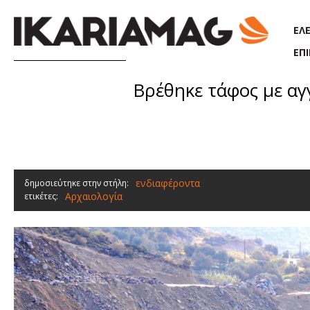
Παράκαμψη προς το κυρίως περιεχόμενο
ΕΛ
ΕΠ
Βρέθηκε τάφος με αγγ
ενδιαφέροντα
δημοσιεύτηκε στην στήλη:
Αρχαιολογία
ετικέτες: