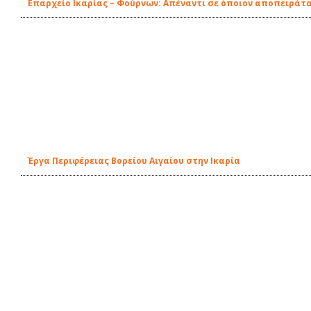
Eπαρχείο Ικαρίας – Φούρνων: Απέναντι σε όποιον αποπειράτα
Έργα Περιφέρειας Βορείου Αιγαίου στην Ικαρία