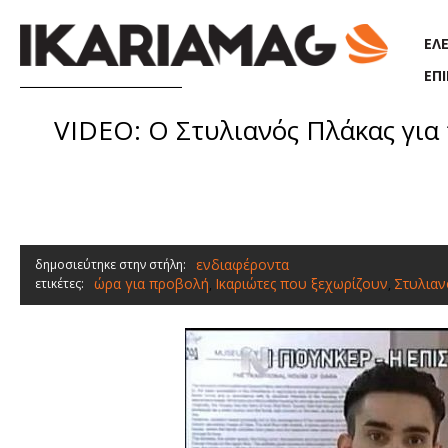
Παράκαμψη προς το κυρίως περιεχόμενο
ΕΛ
ΕΠ
VIDEO: Ο Στυλιανός Πλάκας για
ενδιαφέροντα
δημοσιεύτηκε στην στήλη:
ώρα για προβολή
Ικαριώτες που ξεχωρίζουν
Στυλιαν
ετικέτες:
,
,