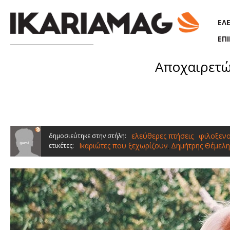
Παράκαμψη προς το κυρίως περιεχόμενο
ΕΛ
ΕΠ
Αποχαιρετώ
ελεύθερες πτήσεις
φιλοξενο
δημοσιεύτηκε στην στήλη:
Ικαριώτες που ξεχωρίζουν
Δημήτρης Θέμελη
ετικέτες:
,