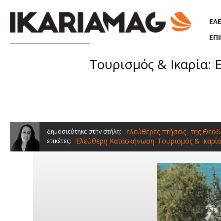
Παράκαμψη προς το κυρίως περιεχόμενο
ΕΛ
ΕΠ
Τουρισμός & Ικαρία
ελεύθερες πτήσεις
της Θεοδ
δημοσιεύτηκε στην στήλη:
Ελεύθερη Κατασκήνωση
Τουρισμός & Ικαρία
ετικέτες:
,