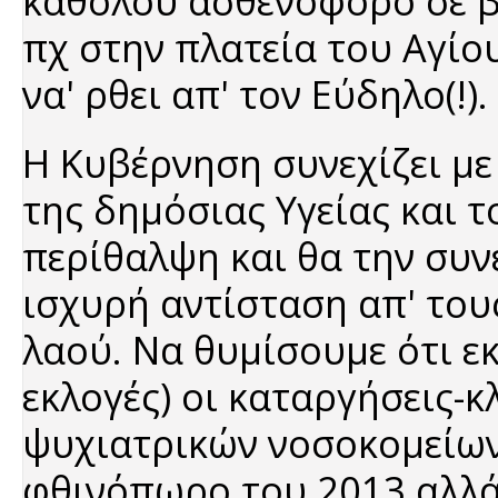
καθόλου ασθενοφόρο σε βά
πχ στην πλατεία του Αγίο
να' ρθει απ' τον Εύδηλο(!).
Η Κυβέρνηση συνεχίζει με
της δημόσιας Υγείας και 
περίθαλψη και θα την συνε
ισχυρή αντίσταση απ' του
λαού. Να θυμίσουμε ότι ε
εκλογές) οι καταργήσεις-
ψυχιατρικών νοσοκομείων 
φθινόπωρο του 2013 αλλά 