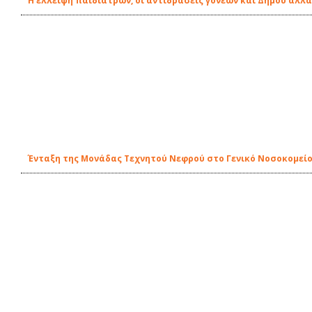
Η έλλειψη παιδιάτρων, οι αντιδράσεις γονέων και Δήμου αλλά
Ένταξη της Μονάδας Τεχνητού Νεφρού στο Γενικό Νοσοκομείο-