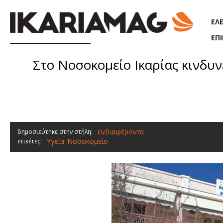
Παράκαμψη προς το κυρίως περιεχόμενο
ΕΛ
ΕΠ
Στο Νοσοκομείο Ικαρίας κινδυν
ενδιαφέροντα
δημοσιεύτηκε στην στήλη:
Υγεία
Νοσοκομείο
ετικέτες:
,