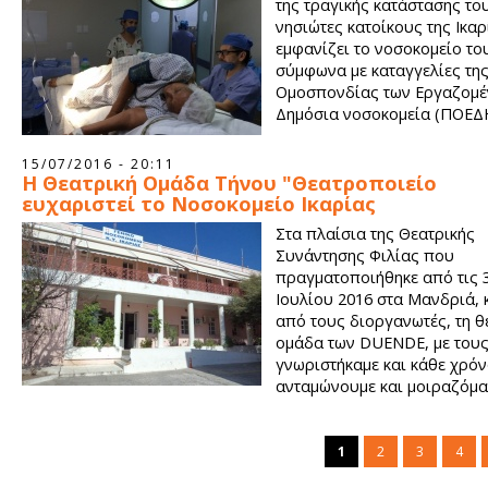
της τραγικής κατάστασης το
νησιώτες κατοίκους της Ικαρ
εμφανίζει το νοσοκομείο το
σύμφωνα με καταγγελίες τη
Ομοσπονδίας των Εργαζομέ
Δημόσια νοσοκομεία (ΠΟΕΔ
15/07/2016 - 20:11
H Θεατρική Ομάδα Τήνου "Θεατροποιείο
ευχαριστεί το Νοσοκομείο Ικαρίας
Στα πλαίσια της Θεατρικής
Συνάντησης Φιλίας που
πραγματοποιήθηκε από τις 3
Ιουλίου 2016 στα Μανδριά, 
από τους διοργανωτές, τη θ
ομάδα των DUENDE, με του
γνωριστήκαμε και κάθε χρό
ανταμώνουμε και μοιραζόμα
σκέψεις κι εμπειρίες γύρω από το θέατρο, μέσω των φεστιβάλ
ερασιτεχνικών θεατρικών ομάδων Αιγαίου.
1
2
3
4