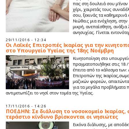
πας στη δουλειά σου μ’έναν
χέρι, χαιρετάς τους συναδ
σου, ξεκινάς τα καθημερινά 
Νιώθεις μια ενόχληση, στην
μικρή, ανεπαίσθητη, ανάξια 
ανησυχίας. Γίνεται εντονότε
λεπτά περνούν. Λες, δε θά ‘ναι τίποτα, και αυτό θα περάσει. Σ
29/11/2016 - 12:34
τα καθημερινά, κάνοντας πως δε συμβαίνει τίποτα,η δουλειά 
Οι Λαϊκές Επιτροπές Ικαρίας για την κινητοπ
να περιμένει.
στο Υπουργείο Υγείας της 18ης Νοέμβρη
Κινητοποίηση στο υπουργεί
πραγματοποιήθηκε στις 18 /
έπειτα από το κάλεσμα των:
Επιτροπών της Ικαρίας,σωμα
μαζικών φορεών, απαιτώντα
για τα μεγάλα προβλήματα 
αντιμετωπίζει το νησί στον τομέα της Υγείας.
17/11/2016 - 14:26
ΠΟΕΔΗΝ: Σε διάλυση το νοσοκομείο Ικαρίας, 
τεράστιο κίνδυνο βρίσκονται οι νησιώτες
Εικόνα διάλυσης, με αποδέκ