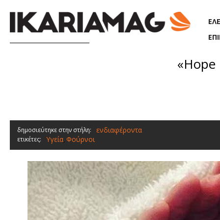
Παράκαμψη προς το κυρίως περιεχόμενο
ΕΛ
ΕΠ
«Hope 
ενδιαφέροντα
δημοσιεύτηκε στην στήλη:
Υγεία
Φούρνοι
ετικέτες:
,