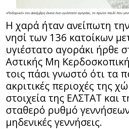
«Ποδαρικό» τον Δεκέμβρη έκανε ένα υγιέστατο αγοράκι, το πρώτο παιδί που γενν
Η χαρά ήταν ανείπωτη την
νησί των 136 κατοίκων μετ
υγιέστατο αγοράκι ήρθε 
Αστικής Μη Κερδοσκοπικής
τοις πάσι γνωστό ότι τα π
ακριτικές περιοχές της χ
στοιχεία της ΕΛΣΤΑΤ και τη
σταθερό ρυθμό γεννήσεων
μηδενικές γεννήσεις.