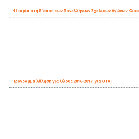
Η Ικαρία στη Β΄ φάση των Πανελλήνιων Σχολικών Αγώνων Κλα
Πρόγραμμα Άθληση για Όλους 2016-2017 [για ΟΤΑ]