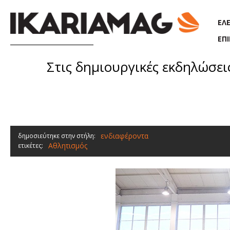
Παράκαμψη προς το κυρίως περιεχόμενο
ΕΛ
ΕΠ
Στις δημιουργικές εκδηλώσε
ενδιαφέροντα
δημοσιεύτηκε στην στήλη:
Αθλητισμός
ετικέτες: