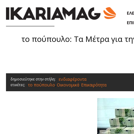
Παράκαμψη προς το κυρίως περιεχόμενο
ΕΛ
ΕΠ
το πούπουλο: Τα Μέτρα για τη
ενδιαφέροντα
δημοσιεύτηκε στην στήλη:
το πούπουλο
Οικονομικά
Επικαιρότητα
ετικέτες:
,
,