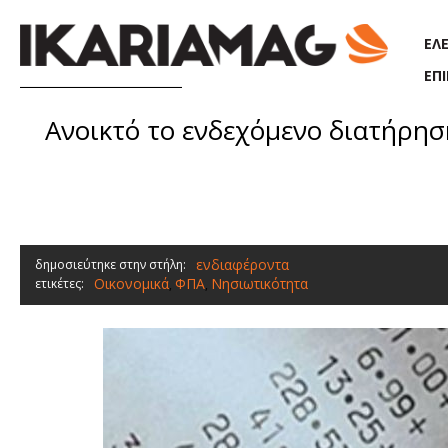
Παράκαμψη προς το κυρίως περιεχόμενο
ΕΛ
ΕΠ
Ανοικτό το ενδεχόμενο διατήρησ
ενδιαφέροντα
δημοσιεύτηκε στην στήλη:
Οικονομικά
ΦΠΑ
Νησιωτικότητα
ετικέτες:
,
,