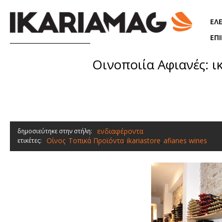
Παράκαμψη προς το κυρίως περιεχόμενο
ΕΛ
ΕΠ
Oινοποιία Αφιανές: 
ενδιαφέροντα
δημοσιεύτηκε στην στήλη:
Οίνος
Τοπικά Προϊόντα
ikariastore
afianes wines
ετικέτες:
,
,
,