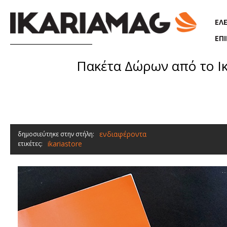
Παράκαμψη προς το κυρίως περιεχόμενο
ΕΛ
ΕΠ
Πακέτα Δώρων από το Ι
ενδιαφέροντα
δημοσιεύτηκε στην στήλη:
ikariastore
ετικέτες: