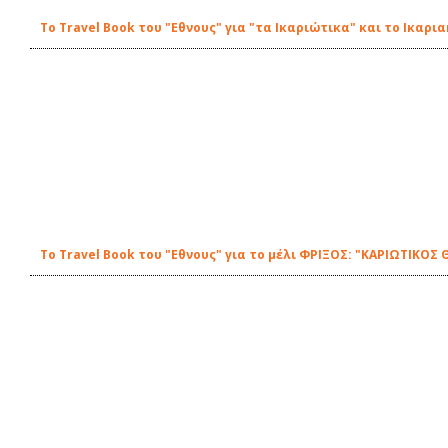
Το Travel Book του "Εθνους" για "τα Ικαριώτικα" και το Ικαρ
Το Travel Book του "Εθνους" για το μέλι ΦΡΙΞΟΣ: "ΚΑΡΙΩΤΙΚΟΣ