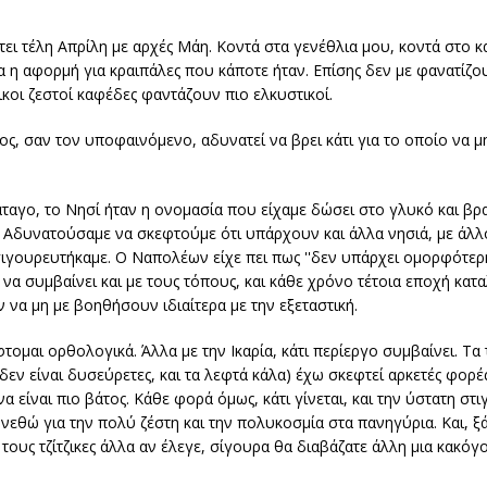
τει τέλη Απρίλη με αρχές Μάη. Κοντά στα γενέθλια μου, κοντά στο κ
α η αφορμή για κραιπάλες που κάποτε ήταν. Επίσης δεν με φανατίζουν
κοι ζεστοί καφέδες φαντάζουν πιο ελκυστικοί.
πος, σαν τον υποφαινόμενο, αδυνατεί να βρει κάτι για το οποίο να 
ταγο, το Νησί ήταν η ονομασία που είχαμε δώσει στο γλυκό και β
ς. Αδυνατούσαμε να σκεφτούμε ότι υπάρχουν και άλλα νησιά, με άλ
 σιγουρευτήκαμε. Ο Ναπολέων είχε πει πως ''δεν υπάρχει ομορφότερ
να συμβαίνει και με τους τόπους, και κάθε χρόνο τέτοια εποχή κατ
 να μη με βοηθήσουν ιδιαίτερα με την εξεταστική.
ομαι ορθολογικά. Άλλα με την Ικαρία, κάτι περίεργο συμβαίνει. Τα 
 δεν είναι δυσεύρετες, και τα λεφτά κάλα) έχω σκεφτεί αρκετές φορ
α είναι πιο βάτος. Κάθε φορά όμως, κάτι γίνεται, και την ύστατη στ
πονεθώ για την πολύ ζέστη και την πολυκοσμία στα πανηγύρια. Και, 
ια τους τζίτζικες άλλα αν έλεγε, σίγουρα θα διαβάζατε άλλη μια κακ