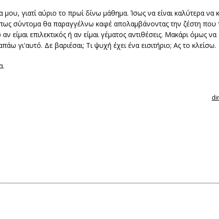
μου, γιατί αύριο το πρωί δίνω μάθημα. Ίσως να είναι καλύτερα να κλ
 πως σύντομα θα παραγγέλνω καφέ απολαμβάνοντας την ζέστη που 
 είμαι επιλεκτικός ή αν είμαι γέματος αντιθέσεις. Μακάρι όμως να 
απάω γι'αυτό. Δε βαριέσαι; Τι ψυχή έχει ένα εισιτήριο; Ας το κλείσω.
α.
di