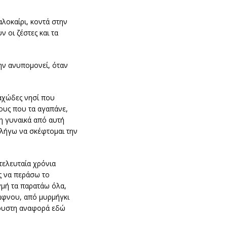
αλοκαίρι, κοντά στην
 οι ζέστες και τα
μην ανυπομονεί, όταν
ραχώδες νησί που
λους που τα αγαπάνε,
η γυναικά από αυτή
αλήγω να σκέφτομαι την
τελευταία χρόνια
ές να περάσω το
ιγμή τα παρατάω όλα,
ξάφνου, από μυρμήγκι
όγουστη αναφορά εδώ