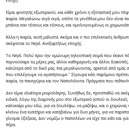
εποχή.
Είμαι φοιτητής εξωτερικού, και κάθε χρόνο η εξεταστική μου πέφ
Ικαρία. Μεγαλώνω σιγά σιγά, οπότε τα γενέθλια μου δεν είναι πι
μπάνια σαν τόσους και τόσους, και ομολογουμένως οι χειμωνιάτι
Άλλα η Ικαρία, αυτή μάλιστα. Ακόμα και ο πιο επιλεκτικός άνθρω
σκέφτεται το Νησί. Ανεξαρτήτως εποχής.
Το Νησί. Πολύ πριν την ομώνυμη τηλεοπτική σειρά που έκανε πά
περνούσαμε τις μέρες μας, άλλοι καθημερινές και άλλοι διακοπέ
καλύτερα από το δικό μας. Και μεγαλώνοντας, αρκετοί από εμάς
που επιλέγουμε να αγαπήσουμε.'' Σίγουρα κάτι παρόμοιο πρέπει 
Ικαρία, τα πανηγύρια και τον Ναπολέοντα. Πράγματα που πιθανόν
Δεν είμαι ιδιαίτερα μοιρολάτρης. Συνήθως δε, προσπαθώ να σκέφτ
ειδικά, λόγω της διαμονής μου στο εξωτερικό (οπού οι δουλειές
καλοκαίρι μου εδώ, για να δουλέψω, να μαζέψω, και ο χειμώνας ν
κλείνω ένα εισιτήριο και κατεβαίνω για δυο μήνες, για να παρα
γίνομαι τζίτζικας. Δεν νομίζω ο Ναπολέων να είχε πει κάτι και γ
πέρα.