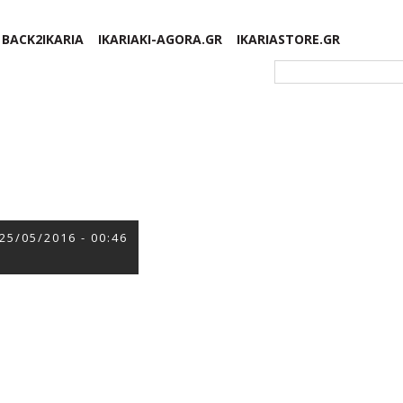
BACK2IKARIA
IKARIAKI-AGORA.GR
IKARIASTORE.GR
Φόρμα αναζήτησης
25/05/2016 - 00:46