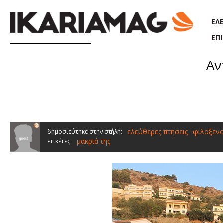
Παράκαμψη προς το κυρίως περιεχόμενο
ΕΛ
ΕΠ
Αν
ελεύθερες πτήσεις
φιλοξενο
δημοσιεύτηκε στην στήλη:
μακριά της
ετικέτες: