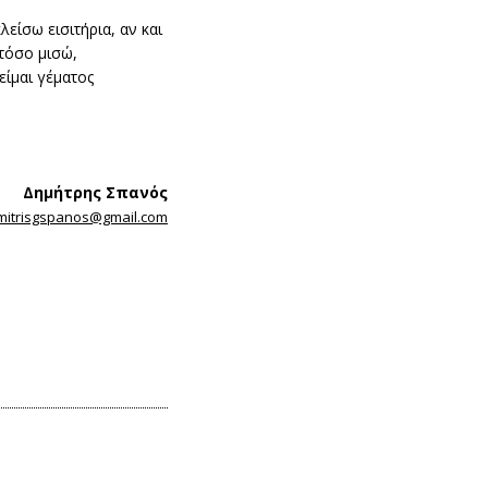
είσω εισιτήρια, αν και
τόσο μισώ,
είμαι γέματος
Δημήτρης Σπανός
mitrisgspanos@gmail.com