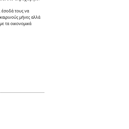
α έσοδά τους να
οκαιρινούς μήνες αλλά
με τα οικονομικά