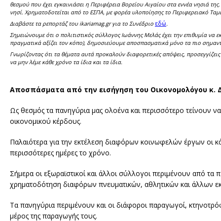
θεσμού που έχει εγκαινιάσει η Περιφέρεια Βορείου Αιγαίου στα εννέα νησιά τη
νησί. Χρηματοδοτείται από το ΕΣΠΑ, με φορέα υλοποίησης το Περιφερειακό Ταμ
εδώ
Διαβάστε τα ρεπορτάζ του ikariamag.gr για το Συνέδριο
.
Σημειώνουμε ότι ο πολιτιστικός σύλλογος Ιωάννης Μελάς έχει την επιθυμία να 
πραγματικά αξίζει τον κόπο), δημοσιεύουμε αποσπασματικά μόνο τα πιο σημαντι
Γνωρίζοντας ότι τα θέματα αυτά προκαλούν διαφορετικές απόψεις, προσεγγίζεις 
να μην λέμε κάθε χρόνο τα ίδια και τα ίδια.
Αποσπάσματα από την εισήγηση του Οικονομολόγου κ. 
Ως θεσμός τα πανηγύρια μας ολοένα και περισσότερο τείνουν ν
οικονομικού κέρδους.
Παλαιότερα για την εκτέλεση διαφόρων κοινωφελών έργων οι κά
περισσότερες ημέρες το χρόνο.
Σήμερα οι εξωραϊστικοί και άλλοι σύλλογοι περιμένουν από τα 
χρηματοδότηση διαφόρων πνευματικών, αθλητικών και άλλων 
Τα πανηγύρια περιμένουν και οι διάφοροι παραγωγοί, κτηνοτρ
μέρος της παραγωγής τους.