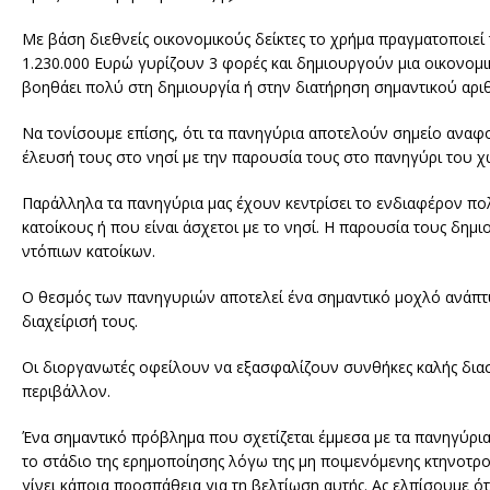
Με βάση διεθνείς οικονομικούς δείκτες το χρήμα πραγματοποιεί 
1.230.000 Ευρώ γυρίζουν 3 φορές και δημιουργούν μια οικονομ
βοηθάει πολύ στη δημιουργία ή στην διατήρηση σημαντικού αρι
Να τονίσουμε επίσης, ότι τα πανηγύρια αποτελούν σημείο αναφο
έλευσή τους στο νησί με την παρουσία τους στο πανηγύρι του χ
Παράλληλα τα πανηγύρια μας έχουν κεντρίσει το ενδιαφέρον πο
κατοίκους ή που είναι άσχετοι με το νησί. Η παρουσία τους δημ
ντόπιων κατοίκων.
Ο θεσμός των πανηγυριών αποτελεί ένα σημαντικό μοχλό ανάπτυξ
διαχείρισή τους.
Οι διοργανωτές οφείλουν να εξασφαλίζουν συνθήκες καλής διασκ
περιβάλλον.
Ένα σημαντικό πρόβλημα που σχετίζεται έμμεσα με τα πανηγύρια 
το στάδιο της ερημοποίησης λόγω της μη ποιμενόμενης κτηνοτρο
γίνει κάποια προσπάθεια για τη βελτίωση αυτής. Ας ελπίσουμε ό