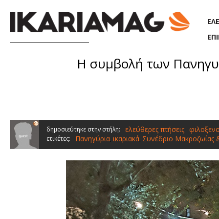
Παράκαμψη προς το κυρίως περιεχόμενο
ΕΛ
ΕΠ
Η συμβολή των Πανηγυρ
ελεύθερες πτήσεις
φιλοξενο
δημοσιεύτηκε στην στήλη:
Πανηγύρια
ικαριακά
Συνέδριο Μακροζωίας 
ετικέτες:
,
,