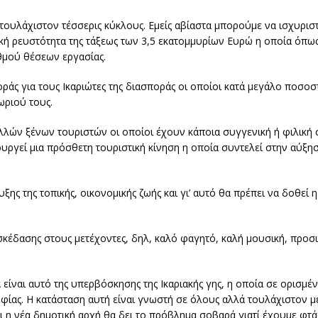
τουλάχιστον τέσσερις κύκλους. Εμείς αβίαστα μπορούμε να ισχυρισ
ική ρευστότητα της τάξεως των 3,5 εκατομμυρίων Ευρώ η οποία όπω
θμού θέσεων εργασίας.
ράς για τους Ικαριώτες της διασποράς οι οποίοι κατά μεγάλο ποσο
ωριού τους.
λλών ξένων τουριστών οι οποίοι έχουν κάποια συγγενική ή φιλική 
ιουργεί μια πρόσθετη τουριστική κίνηση η οποία συντελεί στην αύξ
ης της τοπικής, οικονομικής ζωής και γι’ αυτό θα πρέπει να δοθεί
έδασης στους μετέχοντες, δηλ, καλό φαγητό, καλή μουσική, προσιτ
είναι αυτό της υπερβόσκησης της Ικαριακής γης, η οποία σε ορισμέν
φίας. Η κατάσταση αυτή είναι γνωστή σε όλους αλλά τουλάχιστον μέ
τι η νέα δημοτική αρχή θα δει το πρόβλημα σοβαρά γιατί έχουμε φτ