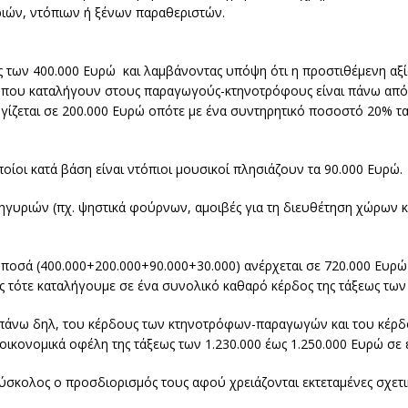
ριών, ντόπιων ή ξένων παραθεριστών.
ως των 400.000 Ευρώ και λαμβάνοντας υπόψη ότι η προστιθέμενη αξ
α που καταλήγουν στους παραγωγούς-κτηνοτρόφους είναι πάνω από
ίζεται σε 200.000 Ευρώ οπότε με ένα συντηρητικό ποσοστό 20% τα
ίοι κατά βάση είναι ντόπιοι μουσικοί πλησιάζουν τα 90.000 Ευρώ.
γυριών (πχ. ψηστικά φούρνων, αμοιβές για τη διευθέτηση χώρων κ
οσά (400.000+200.000+90.000+30.000) ανέρχεται σε 720.000 Ευρώ
ς τότε καταλήγουμε σε ένα συνολικό καθαρό κέρδος της τάξεως των
πάνω δηλ, του κέρδους των κτηνοτρόφων-παραγωγών και του κέρ
οικονομικά οφέλη της τάξεως των 1.230.000 έως 1.250.000 Ευρώ σε 
δύσκολος ο προσδιορισμός τους αφού χρειάζονται εκτεταμένες σχετ