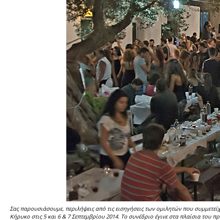
Σας παρουσιάσουμε, περιλήψεις από τις εισηγήσεις των ομιλητών που συμμετείχ
Κήρυκο στις 5 και 6 & 7 Σεπτεμβρίου 2014. Το συνέδριο έγινε στα πλαίσια το