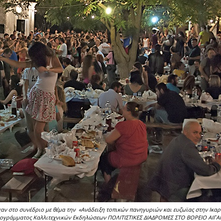
αν στο συνέδριο με θέμα την «Ανάδειξη τοπικών πανηγυριών και ευζωϊας στην Ικαρία
υ προγράμματος Καλλιτεχνικών Εκδηλώσεων ΠΟΛΙΤΙΣΤΙΚΕΣ ΔΙΑΔΡΟΜΕΣ ΣΤΟ ΒΟΡΕΙΟ ΑΙΓΑ