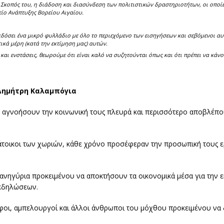
ς. Σκοπός του, η διάδοση και διασύνδεση των πολιτιστικών δραστηριοτήτων, οι οποί
είο Ανάπτυξης Βορείου Αιγαίου.
εκδόσει ένα μικρό φυλλάδιο με όλο το περιεχόμενο των εισηγήσεων και σεβόμενοι α
κά μέρη (κατά την εκτίμηση μας) αυτών.
και ενστάσεις, θεωρούμε ότι είναι καλό να συζητούνται όπως και ότι πρέπει να κάνο
Δημήτρη Καλαμπόγια
α αγνοήσουν την κοινωνική τους πλευρά και περισσότερο αποβλέπο
τοικοι των χωριών, κάθε χρόνο προσέφεραν την προσωπική τους ερ
πανηγύρια προκειμένου να αποκτήσουν τα οικονομικά μέσα για την ε
εκδηλώσεων.
όφοι, αμπελουργοί και άλλοι άνθρωποι του μόχθου προκειμένου να