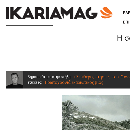
Παράκαμψη προς το κυρίως περιεχόμενο
ΕΛ
ΕΠ
Η σ
ελεύθερες πτήσεις
του Γιάν
δημοσιεύτηκε στην στήλη:
Πρωτοχρονιά
ικαριώτικος βίος
ετικέτες:
,