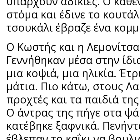
υπάρχουν αδικίες. Ο καθέ
στόμα και έδινε το κουτά
τσουκάλι έβραζε ένα κομμά
Ο Κωστής και η Λεμονίτσα 
Γεννήθηκαν μέσα στην ίδια
μια κοψιά, μια ηλικία. Έ
μάτια. Πιο κάτω, στους Λ
προχτές και τα παιδιά τη
Ο άντρας της πήγε στα ψά
κατέβηκε ξαφνικά. Πενήντ
έβλεπαν το καΐκι να βουλ