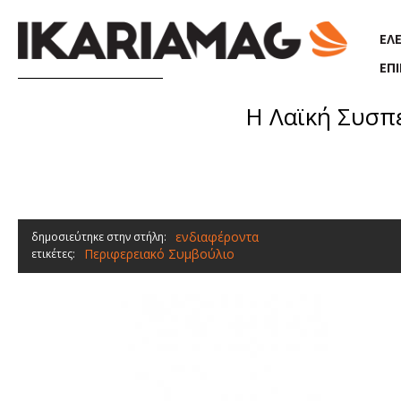
Παράκαμψη προς το κυρίως περιεχόμενο
ΕΛ
ΕΠ
Η Λαϊκή Συσπε
ενδιαφέροντα
δημοσιεύτηκε στην στήλη:
Περιφερειακό Συμβούλιο
ετικέτες: