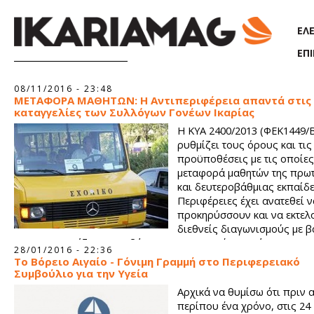
Παράκαμψη προς το κυρίως περιεχόμενο
ΕΛ
ΕΠ
Σελίδες
08/11/2016 - 23:48
ΜΕΤΑΦΟΡΑ ΜΑΘΗΤΩΝ: Η Αντιπεριφέρεια απαντά στις
καταγγελίες των Συλλόγων Γονέων Ικαρίας
Η ΚΥΑ 2400/2013 (ΦΕΚ1449/
ρυθμίζει τους όρους και τις
προϋποθέσεις με τις οποίες 
μεταφορά μαθητών της πρω
και δευτεροβάθμιας εκπαίδε
Περιφέρειες έχει ανατεθεί ν
προκηρύσσουν και να εκτελ
διεθνείς διαγωνισμούς με β
που η ΚΥΑ ορίζει και με βάση τις συγκεκριμένες ανάγκες μετ
28/01/2016 - 22:36
μαθητών, που οι Δ/νσεις Πρωτοβάθμιας & Δευτεροβάθμιας
Το Βόρειο Αιγαίο - Γόνιμη Γραμμή στο Περιφερειακό
εκπαίδευσης ζητούν με σχετικά έγγραφά τους – τα οποία πρέ
Συμβούλιο για την Υγεία
αποστέλλονται στις ημερομηνίες που η ΚΥΑ ορίζει.
Αρχικά να θυμίσω ότι πριν 
περίπου ένα χρόνο, στις 24