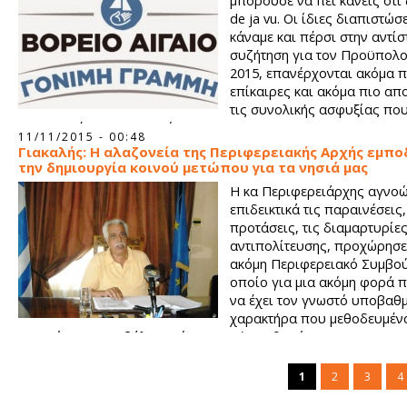
μπορούσε να πει κανείς ότι
de ja vu. Οι ίδιες διαπιστώσ
κάναμε και πέρσι στην αντίσ
συζήτηση για τον Προϋπολο
2015, επανέρχονται ακόμα π
επίκαιρες και ακόμα πιο απο
τις συνολικής ασφυξίας πο
ως περιφέρεια και ως χώρα.
11/11/2015 - 00:48
Γιακαλής: Η αλαζονεία της Περιφερειακής Αρχής εμπο
την δημιουργία κοινού μετώπου για τα νησιά μας
Η κα Περιφερειάρχης αγνο
επιδεικτικά τις παραινέσεις,
προτάσεις, τις διαμαρτυρίες
αντιπολίτευσης, προχώρησε
ακόμη Περιφερειακό Συμβού
οποίο για μια ακόμη φορά 
να έχει τον γνωστό υποβαθ
χαρακτήρα που μεθοδευμένα
φροντίσει να επιβάλει από την αρχή της θητείας της.
1
2
3
4