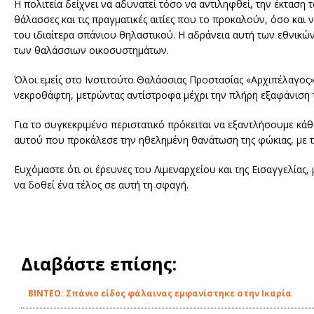
Η πολιτεία δείχνει να αδυνατεί τόσο να αντιληφθεί, την έκτασ
θάλασσες και τις πραγματικές αιτίες που το προκαλούν, όσο και
του ιδιαίτερα σπάνιου θηλαστικού. Η αδράνεια αυτή των εθνικώ
των θαλάσσιων οικοσυστημάτων.
Όλοι εμείς στο Ινστιτούτο Θαλάσσιας Προστασίας «Αρχιπέλαγος
νεκροθάφτη, μετρώντας αντίστροφα μέχρι την πλήρη εξαφάνιση 
Για το συγκεκριμένο περιστατικό πρόκειται να εξαντλήσουμε κάθε
αυτού που προκάλεσε την ηθελημένη θανάτωση της φώκιας, με τ
Ευχόμαστε ότι οι έρευνες του Λιμεναρχείου και της Εισαγγελία
να δοθεί ένα τέλος σε αυτή τη σφαγή.
Διαβάστε επίσης:
ΒΙΝΤΕΟ: Σπάνιο είδος φάλαινας εμφανίστηκε στην Ικαρία