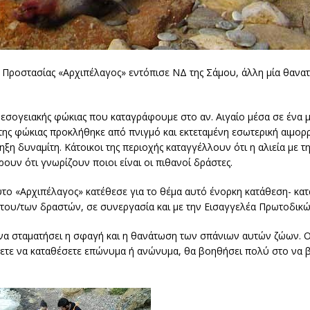
ς Προστασίας «Αρχιπέλαγος» εντόπισε ΝΔ της Σάμου, άλλη μία θανα
εσογειακής φώκιας που καταγράφουμε στο αν. Αιγαίο μέσα σε ένα μ
της φώκιας προκλήθηκε από πνιγμό και εκτεταμένη εσωτερική αιμορρ
ξη δυναμίτη. Κάτοικοι της περιοχής καταγγέλλουν ότι η αλιεία με τ
υν ότι γνωρίζουν ποιοι είναι οι πιθανοί δράστες.
ούτο «Αρχιπέλαγος» κατέθεσε για το θέμα αυτό ένορκη κατάθεση- κα
ό του/των δραστών, σε συνεργασία και με την Εισαγγελέα Πρωτοδικ
α να σταματήσει η σφαγή και η θανάτωση των σπάνιων αυτών ζώων.
ετε να καταθέσετε επώνυμα ή ανώνυμα, θα βοηθήσει πολύ στο να 