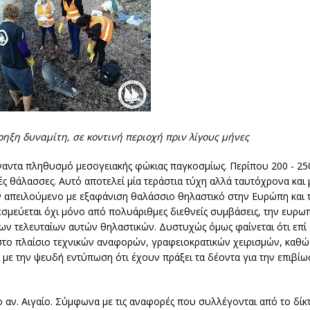
ξη δυναμίτη, σε κοντινή περιοχή πριν λίγους μήνες
ναντα πληθυσμό μεσογειακής φώκιας παγκοσμίως. Περίπου 200 - 250
ές θάλασσες. Αυτό αποτελεί μία τεράστια τύχη αλλά ταυτόχρονα και
έον απειλούμενο με εξαφάνιση θαλάσσιο θηλαστικό στην Ευρώπη και 
σμεύεται όχι μόνο από πολυάριθμες διεθνείς συμβάσεις, την ευρωπα
ν τελευταίων αυτών θηλαστικών. Δυστυχώς όμως φαίνεται ότι επί σ
 στο πλαίσιο τεχνικών αναφορών, γραφειοκρατικών χειρισμών, καθώς
 με την ψευδή εντύπωση ότι έχουν πράξει τα δέοντα για την επιβίω
αν. Αιγαίο. Σύμφωνα με τις αναφορές που συλλέγονται από το δίκ