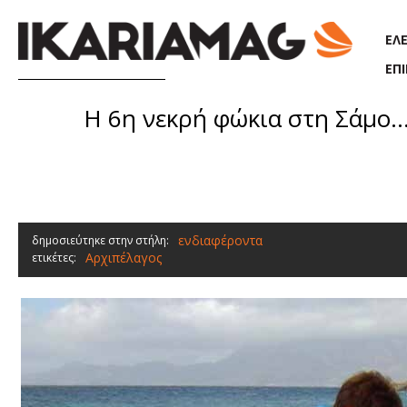
Παράκαμψη προς το κυρίως περιεχόμενο
ΕΛ
ΕΠ
Η 6η νεκρή φώκια στη Σάμο…
ενδιαφέροντα
δημοσιεύτηκε στην στήλη:
Αρχιπέλαγος
ετικέτες: