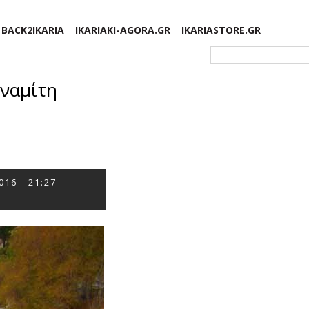
BACK2IKARIA
IKARIAKI-AGORA.GR
IKARIASTORE.GR
Φόρμα αναζήτησης
υναμίτη
016 - 21:27