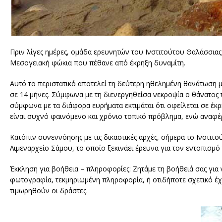
Πριν λίγες ημέρες, ομάδα ερευνητών του Ινστιτούτου Θαλάσσια
Μεσογειακή φώκια που πέθανε από έκρηξη δυναμίτη.
Αυτό το περιστατικό αποτελεί τη δεύτερη ηθελημένη θανάτωση μ
σε 14 μήνες. Σύμφωνα με τη διενεργηθείσα νεκροψία ο θάνατος 
σύμφωνα με τα διάφορα ευρήματα εκτιμάται ότι οφείλεται σε έκρη
είναι συχνό φαινόμενο και χρόνιο τοπικό πρόβλημα, ενώ αναφέρο
Κατόπιν συνεννόησης με τις δικαστικές αρχές, σήμερα το Ινστιτ
Λιμεναρχείο Σάμου, το οποίο ξεκινάει έρευνα για τον εντοπισμ
Έκκληση για βοήθεια – πληροφορίες: Ζητάμε τη βοήθειά σας γι
φωτογραφία, τεκμηριωμένη πληροφορία, ή οτιδήποτε σχετικό έχ
τιμωρηθούν οι δράστες.