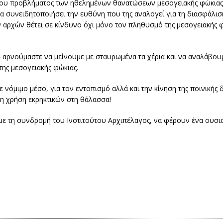
η του προβλήματος των ηθελημένων θανατώσεων μεσογειακής φώκιας 
 να συνειδητοποιήσει την ευθύνη που της αναλογεί για τη διασφάλισ
ν αρχών θέτει σε κίνδυνο όχι μόνο τον πληθυσμό της μεσογειακής
» αρνούμαστε να μείνουμε με σταυρωμένα τα χέρια και να αναλάβου
της μεσογειακής φώκιας.
 νόμιμο μέσο, για τον εντοπισμό αλλά και την κίνηση της ποινικής δ
η χρήση εκρηκτικών στη θάλασσα!
ς, με τη συνδρομή του Ινστιτούτου Αρχιπέλαγος, να φέρουν ένα ουσ