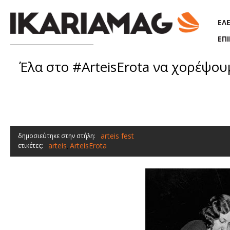
Παράκαμψη προς το κυρίως περιεχόμενο
ΕΛ
ΕΠ
Έλα στο #ArteisErota να χορέψουμε
arteis fest
δημοσιεύτηκε στην στήλη:
arteis
ArteisErota
ετικέτες:
,