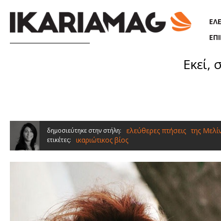
Παράκαμψη προς το κυρίως περιεχόμενο
ΕΛ
ΕΠ
Εκεί, 
ελεύθερες πτήσεις
της Μελί
δημοσιεύτηκε στην στήλη:
ικαριώτικος βίος
ετικέτες: