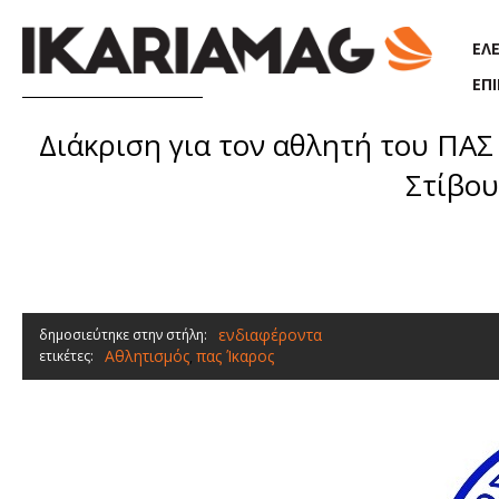
Παράκαμψη προς το κυρίως περιεχόμενο
ΕΛ
ΕΠ
Διάκριση για τον αθλητή του Π
Στίβου
ενδιαφέροντα
δημοσιεύτηκε στην στήλη:
Αθλητισμός
πας Ίκαρος
ετικέτες:
,