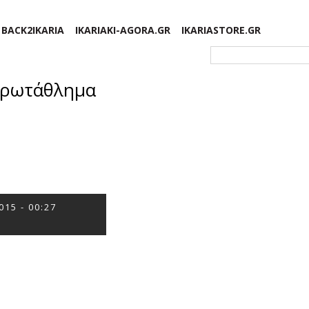
BACK2IKARIA
IKARIAKI-AGORA.GR
IKARIASTORE.GR
Φόρμα αναζήτησης
 Πρωτάθλημα
015 - 00:27