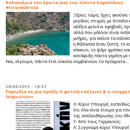
Καλοκαίρια του έρωτα (και του τίποτα παραπάνω)
#IstoriesErota
Ξέρεις τώρα, έχεις ακούσει 
μεγάλες στιγμές με άτσαλα 
αδέξια φιλιά κι εφηβικές π
αλλά που μάλλον είναι ενήλ
μνήμες, για εκείνα τα καλοκ
η θάλασσα ήταν ζεστή, το 
κόκκινο, το ψάρι φρέσκο και
κατάψυξη πάντα γεμάτη με 
Ναι, σίγουρα, πάντα έτσι εύκολα συμβαίνουν τα πράγματα…
20/03/2015 - 10:57
Παρωδία σε μία πράξη: Η φετινή επέτειος & η «συμμε
Ικαριωτών»
Λ: Κύριε Υπουργέ, ευπειθώ
ότι όλα είναι έτοιμα για το
της απελευθέρωσης του έθν
Υ: Απο τους Γερμανούς;
Λ: Συγγνώμη κύριε Υπουργέ