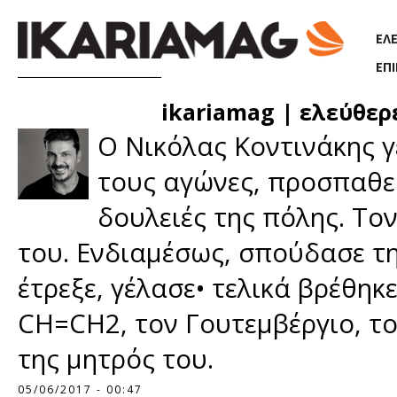
Παράκαμψη προς το κυρίως περιεχόμενο
ΕΛ
ΕΠ
ikariamag | ελεύθερ
Ο Νικόλας Κοντινάκης γ
τους αγώνες, προσπαθεί
δουλειές της πόλης. Το
του. Ενδιαμέσως, σπούδασε τη
έτρεξε, γέλασε• τελικά βρέθηκε
CH=CH2, τον Γουτεμβέργιο, το
της μητρός του.
Σελίδες
05/06/2017 - 00:47