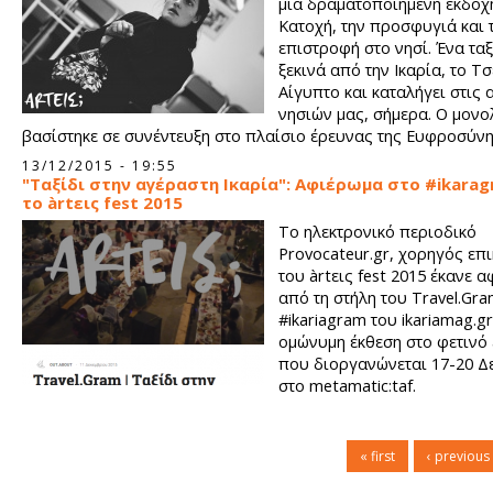
μια δραματοποιημένη εκδοχή
Κατοχή, την προσφυγιά και 
επιστροφή στο νησί. Ένα τα
ξεκινά από την Ικαρία, το Τσ
Αίγυπτο και καταλήγει στις 
νησιών μας, σήμερα. Ο μον
βασίστηκε σε συνέντευξη στο πλαίσιο έρευνας της Ευφροσύν
Κουτσούτη για λογαριασμό του Κέντρου Τεκμηρίωσης, Έρευν
13/12/2015 - 19:55
Δράσης Ικαρίας.
"Ταξίδι στην αγέραστη Ικαρία": Αφιέρωμα στο #ikarag
το àrtεις fest 2015
Το ηλεκτρονικό περιοδικό
Provocateur.gr, χορηγός επ
του àrtεις fest 2015 έκανε 
από τη στήλη του Travel.Gra
#ikariagram του ikariamag.gr
ομώνυμη έκθεση στο φετινό à
που διοργανώνεται 17-20 Δ
στο metamatic:taf.
« first
‹ previous