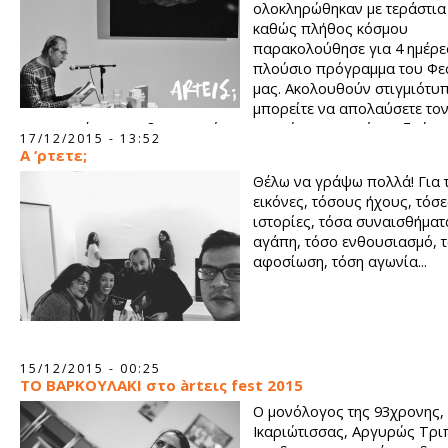
ολοκληρώθηκαν με τεράστια
καθώς πλήθος κόσμου
παρακολούθησε για 4 ημέρε
πλούσιο πρόγραμμα του Φε
μας. Ακολουθούν στιγμιότυ
μπορείτε να απολαύσετε το
συγγραφέα και ραδιοφωνικό παραγωγό Κωνσταντίνο Τζούμα
17/12/2015 - 13:52
διαβάζει μια ελεύθερη πτήση από το νέο ΒΙΒΛΙΟ ΝΗΣΙ του ikar
Α ‘ρτετε;
Θέλω να γράψω πολλά! Για 
εικόνες, τόσους ήχους, τόσε
ιστορίες, τόσα συναισθήματ
αγάπη, τόσο ενθουσιασμό, 
αφοσίωση, τόση αγωνία...
15/12/2015 - 00:25
ΤΟ ΒΑΡΚΟΥΛΑΚΙ στο àrtεις fest 2015
Ο μονόλογος της 93χρονης,
Ικαριώτισσας, Αργυρώς Τρι