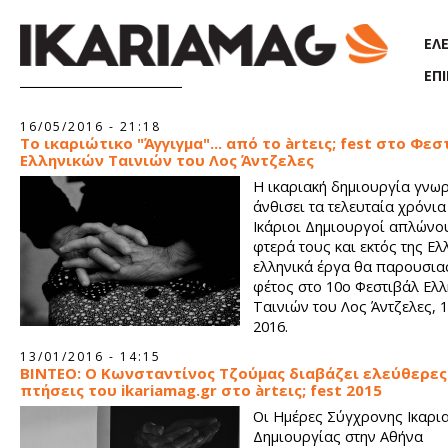
Παράκαμψη προς το κυρίως περιεχόμενο
ΕΛ
ΕΠ
Σελίδες
16/05/2016 - 21:18
Το ικαριώτικο "Άγγιγμα"... από το àrtεις; fest στο Φε
Ελληνικών Ταινιών του Λος Άντζελες
Η ικαριακή δημιουργία γνωρ
άνθισει τα τελευταία χρόνια 
Ικάριοι Δημιουργοί απλώνο
φτερά τους και εκτός της Ελ
ελληνικά έργα θα παρουσια
φέτος στο 10ο Φεστιβάλ Ελ
Ταινιών του Λος Άντζελες, 1
2016.
13/01/2016 - 14:15
ΒΙΝΤΕΟ: Ο Κωνσταντίνος Τζούμας διαβάζει ελεύθερες
πτήσεις του ikariamag.gr στο àrtεις; fest 2015
Οι Ημέρες Σύγχρονης Ικαρι
Δημιουργίας στην Αθήνα