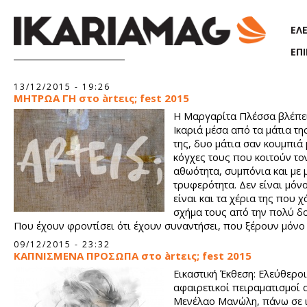
Παράκαμψη προς το κυρίως περιεχόμενο
ΕΛ
ΕΠ
Σελίδες
13/12/2015 - 19:26
ΜΗΤΡΩΑ ΓΗ στο àrtεις; fest 2015
Η Μαργαρίτα Πλέσσα βλέπει
Ικαριά μέσα από τα μάτια τη
της, δυο μάτια σαν κουμπιά 
κόγχες τους που κοιτούν το
αθωότητα, συμπόνια και με 
τρυφερότητα. Δεν είναι μόνο
είναι και τα χέρια της που 
σχήμα τους από την πολύ δο
Που έχουν φροντίσει ότι έχουν συναντήσει, που ξέρουν μόνο
και αγνοούν παντελώς να ζητούν ή να δέχονται.
09/12/2015 - 23:32
ΚΑΠΝΙΣΜΕΝΑ ΠΡΟΣΩΠΑ στο àrtεις; fest 2015
Εικαστική Έκθεση: Ελεύθεροι
αφαιρετικοί πειραματισμοί 
Μενέλαο Μανώλη, πάνω σε ι