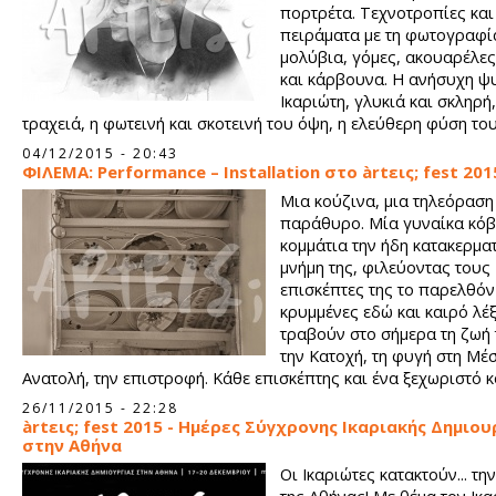
πορτρέτα. Τεχνοτροπίες και
πειράματα με τη φωτογραφί
μολύβια, γόμες, ακουαρέλες
και κάρβουνα. Η ανήσυχη ψ
Ικαριώτη, γλυκιά και σκληρή
τραχειά, η φωτεινή και σκοτεινή του όψη, η ελεύθερη φύση του
04/12/2015 - 20:43
ΦΙΛΕΜΑ: Performance – Installation στο àrtεις; fest 201
Μια κούζινα, μια τηλεόραση 
παράθυρο. Μία γυναίκα κόβ
κομμάτια την ήδη κατακερμα
μνήμη της, φιλεύοντας τους
επισκέπτες της το παρελθόν 
κρυμμένες εδώ και καιρό λέξ
τραβούν στο σήμερα τη ζωή
την Κατοχή, τη φυγή στη Μέ
Ανατολή, την επιστροφή. Κάθε επισκέπτης και ένα ξεχωριστό κ
ιστορίας.
26/11/2015 - 22:28
àrtεις; fest 2015 - Ημέρες Σύγχρονης Ικαριακής Δημιου
στην Αθήνα
Οι Ικαριώτες κατακτούν... τη