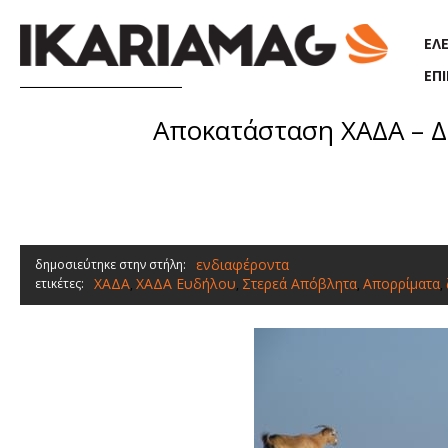
Παράκαμψη προς το κυρίως περιεχόμενο
ΕΛ
ΕΠ
Αποκατάσταση ΧΑΔΑ – Δ
ενδιαφέροντα
δημοσιεύτηκε στην στήλη:
ΧΑΔΑ
ΧΑΔΑ Ευδήλου
Στερεά Απόβλητα
Απορρίματα
ετικέτες:
,
,
,
,