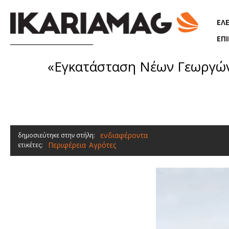
Παράκαμψη προς το κυρίως περιεχόμενο
ΕΛ
ΕΠ
«Εγκατάσταση Νέων Γεωργών
ενδιαφέροντα
δημοσιεύτηκε στην στήλη:
Περιφέρεια
Αγρότες
ετικέτες:
,