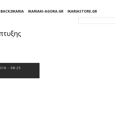
BACK2IKARIA
IKARIAKI-AGORA.GR
IKARIASTORE.GR
Φόρμα αναζήτησης
πτυξης
016 - 08:25