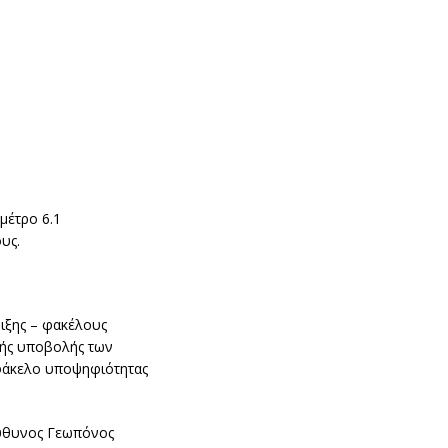
μέτρο 6.1
υς.
ιξης – φακέλους
κής υποβολής των
 φάκελο υποψηφιότητας
εύθυνος Γεωπόνος