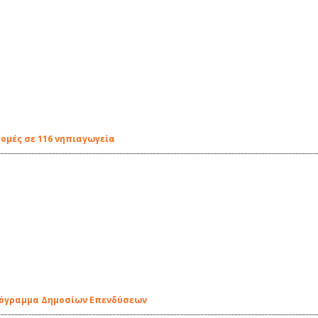
δομές σε 116 νηπιαγωγεία
ρόγραμμα Δημοσίων Επενδύσεων