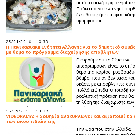
αυτό το πανέμορφο νησί πέ
Πρόκειται για ένα νησί παρ
έχει διατηρήσει τη φυσικότη
ομορφιά του.
25/04/2016 - 10:33
Η Πανικαριακή Ενότητα Αλλαγής για το δημοτικό συμβ
με θέμα το πρόγραμμα διαχείρησης αποβλήτων
Θεωρούμε ότι το θέμα των
απορριμμάτων είναι το υπ’ 
θέμα της Ικαρίας, μια βραδ
βόμβα, που αν δεν τακτοποι
σκάσει με απρόβλεπτες συνέ
πολλά επίπεδα. Οποιαδήπο
ρεαλιστική πρόταση που θα
τη λύση της διαχείρισης των
απορριμμάτων, κατά τη γνώμη μας πρέπει να στηρίζεται από ό
15/09/2015 - 13:38
παρατάξεις του Δημοτικού Συμβουλίου.
VIDEORAMA: Η Σουηδία ανακυκλώνει και αξιοποιεί το
των σκουπιδιών της
Την ώρα που στην Ελλάδα