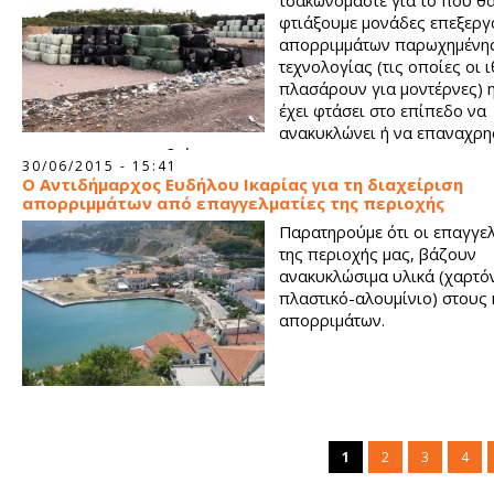
τσακωνόμαστε για το πού θ
φτιάξουμε μονάδες επεξεργ
απορριμμάτων παρωχημένη
τεχνολογίας (τις οποίες οι 
πλασάρουν για μοντέρνες) 
έχει φτάσει στο επίπεδο να
ανακυκλώνει ή να επαναχρη
το 99% των σκουπιδιών της.
30/06/2015 - 15:41
Ο Αντιδήμαρχος Ευδήλου Ικαρίας για τη διαχείριση
απορριμμάτων από επαγγελματίες της περιοχής
Παρατηρούμε ότι οι επαγγε
της περιοχής μας, βάζουν
ανακυκλώσιμα υλικά (χαρτόν
πλαστικό-αλουμίνιο) στους
απορριμάτων.
1
2
3
4