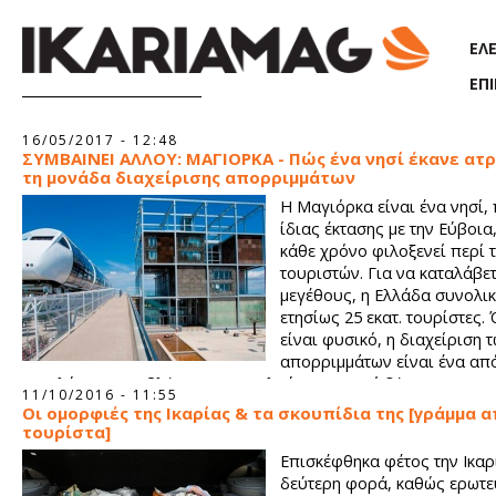
Παράκαμψη προς το κυρίως περιεχόμενο
ΕΛ
ΕΠ
Σελίδες
16/05/2017 - 12:48
ΣΥΜΒΑΙΝΕΙ ΑΛΛΟΥ: ΜΑΓΙΟΡΚΑ - Πώς ένα νησί έκανε ατ
τη μονάδα διαχείρισης απορριμμάτων
Η Μαγιόρκα είναι ένα νησί,
ίδιας έκτασης με την Εύβοια
κάθε χρόνο φιλοξενεί περί τ
τουριστών. Για να καταλάβετ
μεγέθους, η Ελλάδα συνολικ
ετησίως 25 εκατ. τουρίστες.
είναι φυσικό, η διαχείριση 
απορριμμάτων είναι ένα απ
μεγαλύτερα προβλήματα που καλούνται οι εκεί δήμοι να
11/10/2016 - 11:55
αντιμετωπίσουν, ιδιαίτερα κατά τους καλοκαιρινούς μήνες.
Οι ομορφιές της Ικαρίας & τα σκουπίδια της [γράμμα 
τουρίστα]
Επισκέφθηκα φέτος την Ικαρ
δεύτερη φορά, καθώς ερωτε