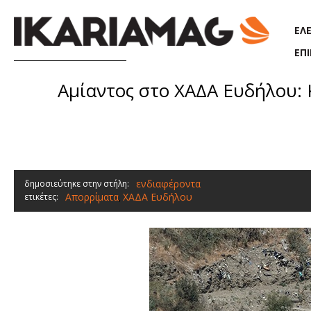
Παράκαμψη προς το κυρίως περιεχόμενο
ΕΛ
ΕΠ
Αμίαντος στο ΧΑΔΑ Ευδήλου: 
ενδιαφέροντα
δημοσιεύτηκε στην στήλη:
Απορρίματα
ΧΑΔΑ Ευδήλου
ετικέτες:
,