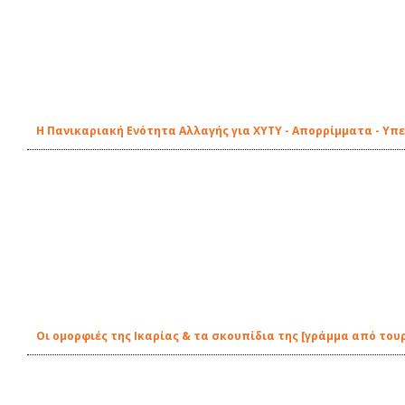
Η Πανικαριακή Ενότητα Αλλαγής για ΧΥΤΥ - Απορρίμματα - Υπ
Οι ομορφιές της Ικαρίας & τα σκουπίδια της [γράμμα από του