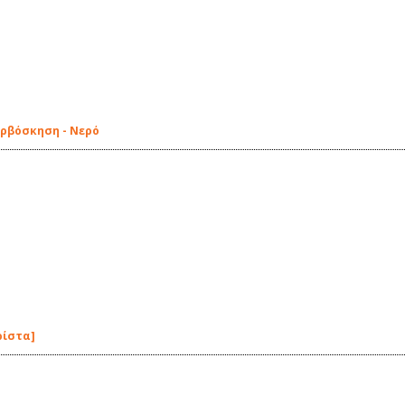
ερβόσκηση - Νερό
ρίστα]