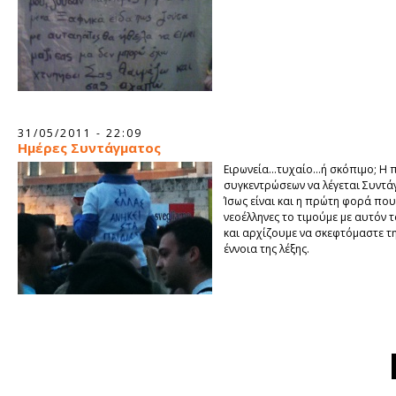
31/05/2011 - 22:09
Ημέρες Συντάγματος
Ειρωνεία…τυχαίο…ή σκόπιμο; Η π
συγκεντρώσεων να λέγεται Συντάγ
Ίσως είναι και η πρώτη φορά που 
νεοέλληνες το τιμούμε με αυτόν 
και αρχίζουμε να σκεφτόμαστε τη
έννοια της λέξης.