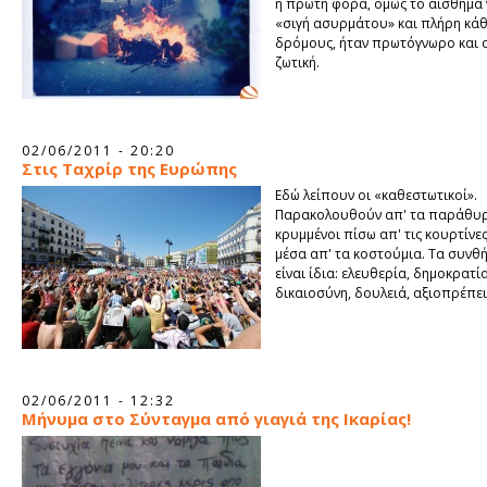
η πρώτη φορά, όμως το αίσθημα
«σιγή ασυρμάτου» και πλήρη κά
δρόμους, ήταν πρωτόγνωρο και 
ζωτική.
02/06/2011 - 20:20
Στις Ταχρίρ της Ευρώπης
Εδώ λείπουν οι «καθεστωτικοί».
Παρακολουθούν απ' τα παράθυ
κρυμμένοι πίσω απ' τις κουρτίνες
μέσα απ' τα κοστούμια. Τα συνθ
είναι ίδια: ελευθερία, δημοκρατία
δικαιοσύνη, δουλειά, αξιοπρέπει
02/06/2011 - 12:32
Μήνυμα στο Σύνταγμα από γιαγιά της Ικαρίας!