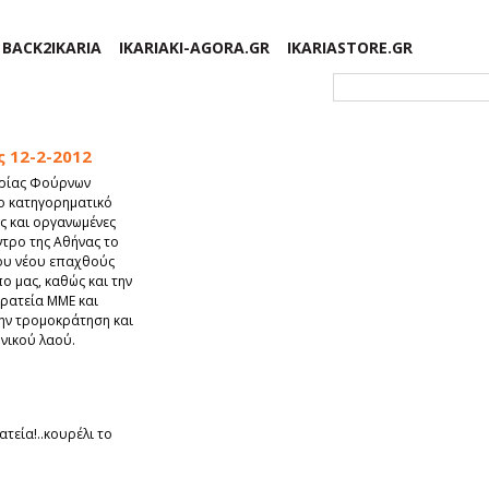
BACK2IKARIA
IKARIAKI-AGORA.GR
IKARIASTORE.GR
Φόρμα αναζήτησης
ς 12-2-2012
Ικαρίας Φούρνων
ιο κατηγορηματικό
ες και οργανωμένες
ντρο της Αθήνας το
ου νέου επαχθούς
ο μας, καθώς και την
ρατεία ΜΜΕ και
την τρομοκράτηση και
νικού λαού.
ατεία!..κουρέλι το