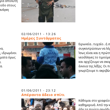
 για απόλυτη
θοδο στους
ανάγκη
02/06/2011 - 13:26
Ημέρες Συντάγματος
Ειρωνεία…τυχαίο…ή σ
ρα,
συγκεντρώσεων να λέγ
, ιδρωμένοι
Ίσως είναι και η πρώτ
ήματα όμως
νεοέλληνες το τιμούμ
,
και αρχίζουμε να σκε
α.
έννοια της λέξης. Οι 
γνωρίζουμε τι ακριβώ
01/06/2011 - 23:12
Απέραντα άδειο σπίτι
Κάθομαι στο γραφείο 
καθημερινά. Από την 
ήδη τα πρώτα σημάδι