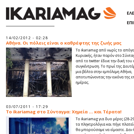
Παράκαμψη προς το κυρίως περιεχόμενο
ΕΛ
ΕΠ
Σελίδες
14/02/2012 - 02:28
Αθήνα. Oι πόλεις είναι ο καθρέφτης της ζωής μας
Το ikariamag από νωρίς το απόγ
Κυριακής, ήταν παρόν στο Σύντα
από το twitter έδινε την δική του 
συγκέντρωση. Το πρωί της Δευτέ
μια βόλτα στην εμπόλεμη Αθήνα,
αποτυπώνοντας την εικόνα της ε
ημέρας.
03/07/2011 - 17:29
Το ikariamag στο Σύνταγμα: Χημεία … και Τέρατα!
Το ikariamag για δυο μέρες (28-2
τα πληκτρολόγια και πήγε πλατεί
θα μπορούσαμε να είμαστε. Δεν 