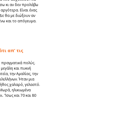
σω κι αν δεν προλάβω
 αργότερα. Είναι ένας
Δε θα με διώξουν αν
νω και το απόγευμα.
τι απ’ τις
, πραγματικά πολύς.
 μεγάλη και πυκνή
εία, την Αμαλίας, την
ιλελλήνων. Ήταν μια
λήθος χαλαρό, γελαστό.
Μωρά, ηλικιωμένα
ι. 'Ίσως και 70 και 80