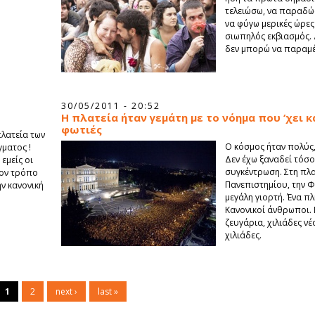
τελειώσω, να παραδώ
να φύγω μερικές ώρες
σιωπηλός εκβιασμός. 
δεν μπορώ να παραμέ
30/05/2011 - 20:52
Η πλατεία ήταν γεμάτη με το νόημα που ‘χει κά
φωτιές
λατεία των
Ο κόσμος ήταν πολύς
ματος !
Δεν έχω ξαναδεί τόσο
εμείς οι
συγκέντρωση. Στη πλατ
τον τρόπο
Πανεπιστημίου, την Φ
ν κανονική
μεγάλη γιορτή. Ένα π
Κανονικοί άνθρωποι. 
ζευγάρια, χιλιάδες νέο
χιλιάδες.
1
2
next ›
last »