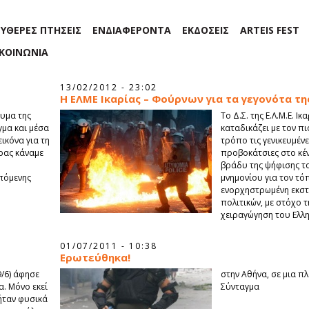
ΕΥΘΕΡΕΣ ΠΤΗΣΕΙΣ
ΕΝΔΙΑΦΕΡΟΝΤΑ
ΕΚΔΟΣΕΙΣ
ARTEIS FEST
ΙΚΟΙΝΩΝΙΑ
13/02/2012 - 23:02
Η ΕΛΜΕ Ικαρίας – Φούρνων για τα γεγονότα τη
ευμα της
Το Δ.Σ. της Ε.Λ.Μ.Ε. 
γμα και μέσα
καταδικάζει με τον π
εικόνα για τη
τρόπο τις γενικευμέν
ρας κάναμε
προβοκάτσιες στο κέ
βράδυ της ψήφισης τ
πόμενης
μνημονίου για τον τόπ
ενορχηστρωμένη εκστ
πολιτικών, με στόχο 
χειραγώγηση του Ελλη
01/07/2011 - 10:38
Ερωτεύθηκα!
9/6) άφησε
στην Αθήνα, σε μια πλ
α. Μόνο εκεί
Σύνταγμα
ήταν φυσικά