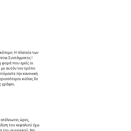
κόπιμο; Η πλατεία των
εται Συντάγματος !
η φορά που εμείς οι
ε με αυτόν τον τρόπο
φτόμαστε την κανονική
περισσότεροι κιόλας δε
ς γράφει.
ατέλειωτες ώρες,
κλίση του κεφαλιού έχω
α του αυχενικού. Να