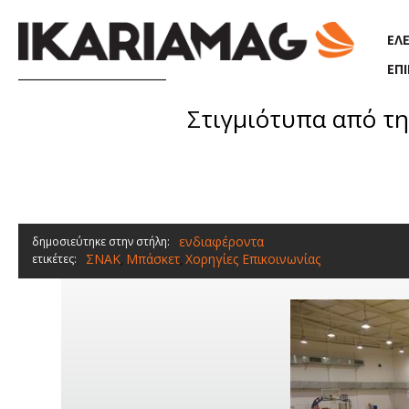
Παράκαμψη προς το κυρίως περιεχόμενο
ΕΛ
ΕΠ
Στιγμιότυπα από τ
ενδιαφέροντα
δημοσιεύτηκε στην στήλη:
ΣΝΑΚ
Μπάσκετ
Χορηγίες Επικοινωνίας
ετικέτες:
,
,