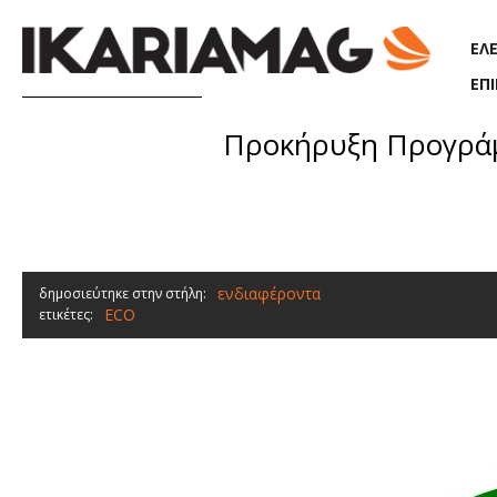
Παράκαμψη προς το κυρίως περιεχόμενο
ΕΛ
ΕΠ
Προκήρυξη Προγράμ
ενδιαφέροντα
δημοσιεύτηκε στην στήλη:
ECO
ετικέτες: